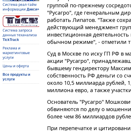
группой по-прежнему сосредот
Система реал-тайм
информации
Дикси+
"Русагро", где генеральным ди
работать Липатов. "Также сохр
действующий менеджмент груп
Система запроса
инвестиционная деятельность
данных теханализа
TickTrack
обычном режиме", - отметили т
Реклама и
Суд в Москве по иску ГП РФ в м
маркетинговые
услуги
акции "Русагро", принадлежав
Цены и оферта
бывшему гендиректору Максиму 
собственность РФ деньги со с
Все продукты и
услуги
около 10,5 миллиарда рублей, 
миллиона евро, а также участк
Основатель "Русагро" Мошкови
обвиняются по делу о мошенни
более чем 86 миллиардов рубле
При перепечатке и цитировани