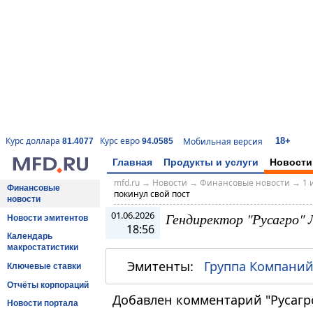
18+
Курс доллара
Курс евро
Мобильная версия
81.4077
94.0585
Главная
Продукты и услуги
Новости
mfd.ru
→
Новости
→
Финансовые новости
→
1 
Финансовые
покинул свой пост
новости
01.06.2026
Гендиректор "Русагро" 
Новости эмитентов
18:56
Календарь
макростатистики
Эмитенты:
Группа Компаний
Ключевые ставки
Отчёты корпораций
Добавлен комментарий "Русагро
Новости портала