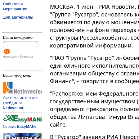
События и
МОСКВА, 1 июн - РИА Новости.
мероприятия
"Группа "Русагро", основатель
Доп. материалы
обвиняется по делу о мошенни
полномочия на фоне перехода 
структуры Россельхозбанка, со
Поиск котировок:
корпоративной информации​​​.
"ПАО "Группа "Русагро" инфор
Например: Газпром
единоличного исполнительног
организации обществу с огран
Наши продукты:
Финанс", - говорится в сообще
"Распоряжением Федерального 
Система интернет-
государственным имуществом (
трейдинга
определено: прекратить полно
NetInvestor
общества Липатова Тимура Влад
сайте.
Сервис
EasyMANi
В "Русагро" заявили РИА Новос