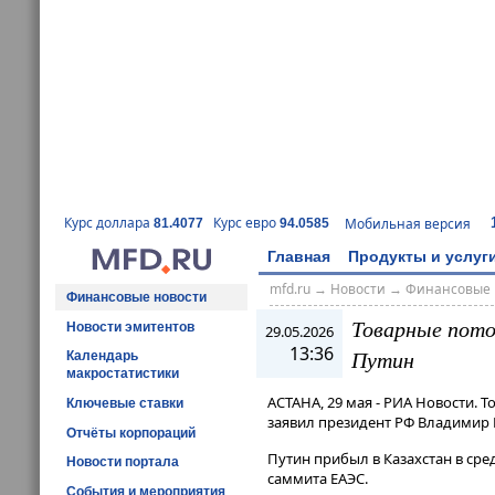
Курс доллара
Курс евро
Мобильная версия
81.4077
94.0585
Главная
Продукты и услуг
mfd.ru
→
Новости
→
Финансовые 
Финансовые новости
Товарные пото
Новости эмитентов
29.05.2026
13:36
Путин
Календарь
макростатистики
АСТАНА, 29 мая - РИА Новости.
Ключевые ставки
заявил президент РФ Владимир 
Отчёты корпораций
Путин прибыл в Казахстан в сред
Новости портала
саммита ЕАЭС.
События и мероприятия