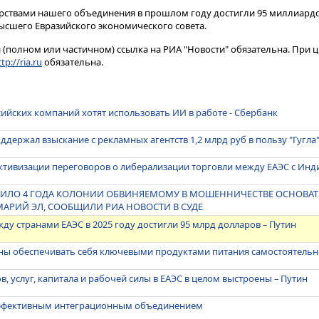
рствами нашего объединения в прошлом году достигли 95 миллиардов
высшего Евразийского экономического совета.
(полном или частичном) ссылка на РИА "Новости" обязательна. При ц
tp://ria.ru
обязательна.
ийских компаний хотят использовать ИИ в работе - Сбербанк
ддержал взыскание с рекламных агентств 1,2 млрд руб в пользу "Гугла
активизации переговоров о либерализации торговли между ЕАЭС с Инд
ИЛО 4 ГОДА КОЛОНИИ ОБВИНЯЕМОМУ В МОШЕННИЧЕСТВЕ ОСНОВАТ
 МАРИЙ ЭЛ, СООБЩИЛИ РИА НОВОСТИ В СУДЕ
ду странами ЕАЭС в 2025 году достигли 95 млрд долларов – Путин
ны обеспечивать себя ключевыми продуктами питания самостоятельно
, услуг, капитала и рабочей силы в ЕАЭС в целом выстроены – Путин
эффективным интеграционным объединением