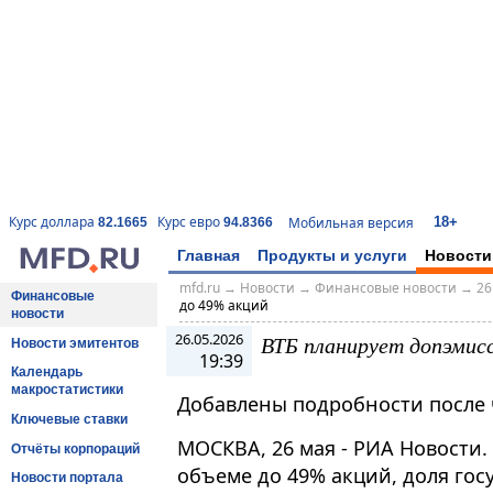
18+
Курс доллара
Курс евро
Мобильная версия
82.1665
94.8366
Главная
Продукты и услуги
Новости
mfd.ru
→
Новости
→
Финансовые новости
→
26
Финансовые
до 49% акций
новости
26.05.2026
ВТБ планирует допэмисс
Новости эмитентов
19:39
Календарь
макростатистики
Добавлены подробности после 
Ключевые ставки
МОСКВА, 26 мая - РИА Новости.
Отчёты корпораций
объеме до 49% акций, доля гос
Новости портала