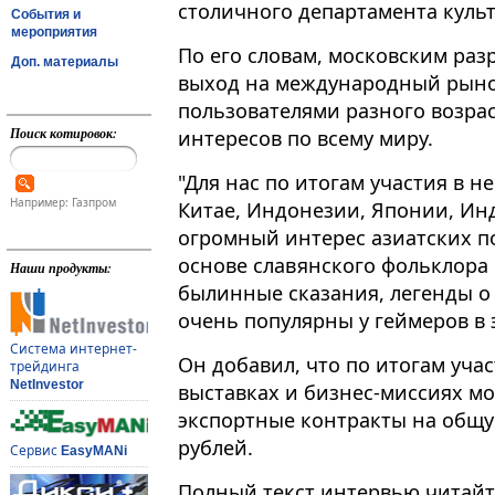
столичного департамента куль
События и
мероприятия
По его словам, московским ра
Доп. материалы
выход на международный рынок
пользователями разного возра
Поиск котировок:
интересов по всему миру​​​.
"Для нас по итогам участия в н
Например: Газпром
Китае, Индонезии, Японии, Ин
огромный интерес азиатских п
основе славянского фольклора
Наши продукты:
былинные сказания, легенды о 
очень популярны у геймеров в э
Система интернет-
Он добавил, что по итогам уча
трейдинга
NetInvestor
выставках и бизнес-миссиях м
экспортные контракты на общу
рублей.
Сервис
EasyMANi
Полный текст интервью читайте н