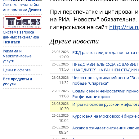
Система реал-тайм
информации
При перепечатке и цитировани
Дикси+
на РИА "Новости" обязательна.
гиперссылка на сайт
http://ria.r
Система запроса
данных теханализа
Другие новости
TickTrack
Реклама и
26.05.2026
РЖД рассказали, когда появится 
маркетинговые
12:09
услуги
ПРЕДСТАВИТЕЛЬ СУДА ЕС ЗАЯВИЛ
26.05.2026
11:50
НАХОДИТСЯ НА РАННЕЙ СТАДИИ
Цены и оферта
Число прослушиваний песни "Знае
26.05.2026
Все продукты и
11:32
победе "Спартака"
услуги
Схемы с ИИ и нейросетями принос
26.05.2026
11:08
Росфинмониторинг
26.05.2026
Игры на основе русской мифологи
10:30
26.05.2026
Курс юаня на Московской бирже с
10:02
26.05.2026
Аксаков ожидает снижения ключев
09:34
26.05.2026