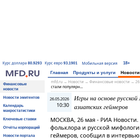
18+
Курс доллара
Курс евро
Мобильная версия
80.9293
93.1901
Главная
Продукты и услуги
Новости
mfd.ru
→
Новости
→
Финансовые новости
→
26
Финансовые
стали популярн...
новости
Игры на основе русской
Новости эмитентов
26.05.2026
10:30
азиатских геймеров
Календарь
макростатистики
МОСКВА, 26 мая - РИА Новости.
Ключевые ставки
фольклора и русской мифологи
Отчёты корпораций
геймеров, сообщил в интервью
Новости портала