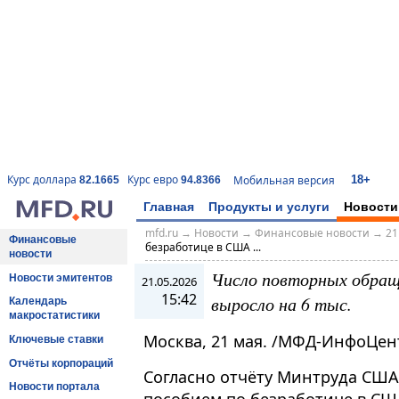
18+
Курс доллара
Курс евро
Мобильная версия
82.1665
94.8366
Главная
Продукты и услуги
Новости
mfd.ru
→
Новости
→
Финансовые новости
→
21
Финансовые
безработице в США ...
новости
Число повторных обращ
Новости эмитентов
21.05.2026
15:42
выросло на 6 тыс.
Календарь
макростатистики
Москва, 21 мая. /МФД-ИнфоЦен
Ключевые ставки
Отчёты корпораций
Согласно отчёту Минтруда США
Новости портала