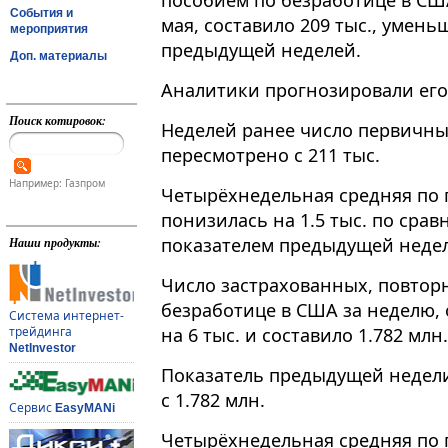
пособием по безработице в СШ
События и
мая, составило 209 тыс., умень
мероприятия
предыдущей неделей.
Доп. материалы
Аналитики прогнозировали его 
Поиск котировок:
Неделей ранее число первичны
пересмотрено с 211 тыс.
Например: Газпром
Четырёхнедельная средняя по
понизилась на 1.5 тыс. по сра
показателем предыдущей недели
Наши продукты:
Число застрахованных, повтор
безработице в США за неделю,
Система интернет-
на 6 тыс. и составило 1.782 млн.
трейдинга
NetInvestor
Показатель предыдущей недели
с 1.782 млн.
Сервис
EasyMANi
Четырёхнедельная средняя по