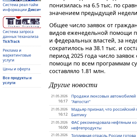
понизилась на 6.5 тыс. по сра
Система реал-тайм
информации
Дикси+
значением предыдущей недели 
Общее число заявок от гражда
видов еженедельной помощи п
Система запроса
данных теханализа
и федеральных властей, за нед
TickTrack
сократилось на 38.1 тыс. и сос
Реклама и
период 2025 года число заявок
маркетинговые
услуги
помощи по всем программам су
Цены и оферта
составляло 1.81 млн.
Все продукты и
Другие новости
услуги
Продажи люксовых автомобилей в 
21.05.2026
16:17
"Автостат"
Мадьяр признал, что российский 
21.05.2026
16:12
Балтику
ФАС рекомендовала нефтяным ко
21.05.2026
16:00
нефтепродукты
21.05.2026
Топливная отрасль России готова