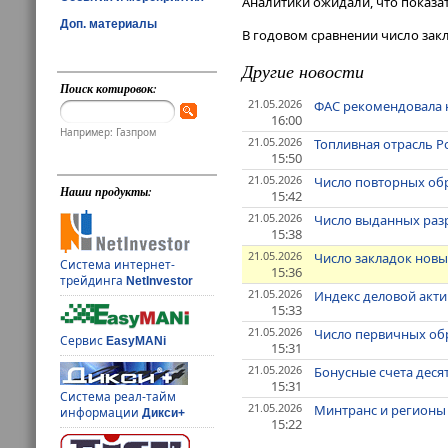
Аналитики ожидали, что показат
Доп. материалы
В годовом сравнении число зак
Другие новости
Поиск котировок:
21.05.2026
ФАС рекомендовала 
16:00
Например: Газпром
21.05.2026
Топливная отрасль Р
15:50
21.05.2026
Число повторных обр
Наши продукты:
15:42
21.05.2026
Число выданных разр
15:38
21.05.2026
Число закладок новы
Система интернет-
15:36
трейдинга
NetInvestor
21.05.2026
Индекс деловой акти
15:33
21.05.2026
Число первичных обр
Сервис
EasyMANi
15:31
21.05.2026
Бонусные счета деся
15:31
Система реал-тайм
21.05.2026
Минтранс и регионы 
информации
Дикси+
15:22