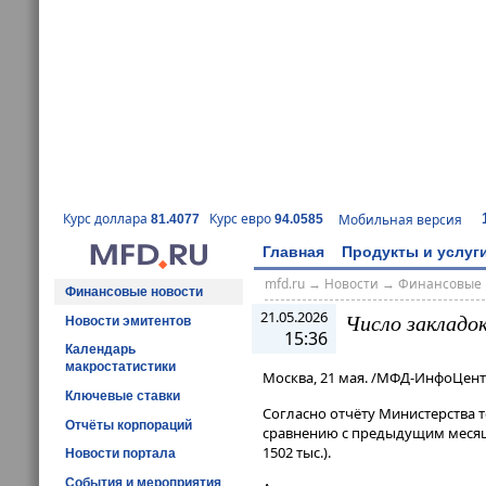
Курс доллара
Курс евро
Мобильная версия
81.4077
94.0585
Главная
Продукты и услуг
mfd.ru
→
Новости
→
Финансовые 
Финансовые новости
21.05.2026
Число закладо
Новости эмитентов
15:36
Календарь
макростатистики
Москва, 21 мая. /МФД-ИнфоЦент
Ключевые ставки
Согласно отчёту Министерства т
Отчёты корпораций
сравнению с предыдущим месяцем
1502 тыс.).
Новости портала
События и мероприятия