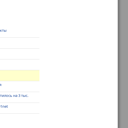
укты
я
илось на 3 тыс.
01net