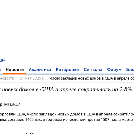
18+
и
Новости
Аналитика
Котировки
Сигналы
Форум
Бло
новости
→
21 мая 2026 г.
→
Число закладок новых домов в США в апреле сок
к новых домов в США в апреле сократилось на 2.8%
р, MFD.RU/
орговли США, число закладок новых домов в США в апреле сократилос
, составив 1465 тыс. в годовом исчислении против 1507 тыс. в марте