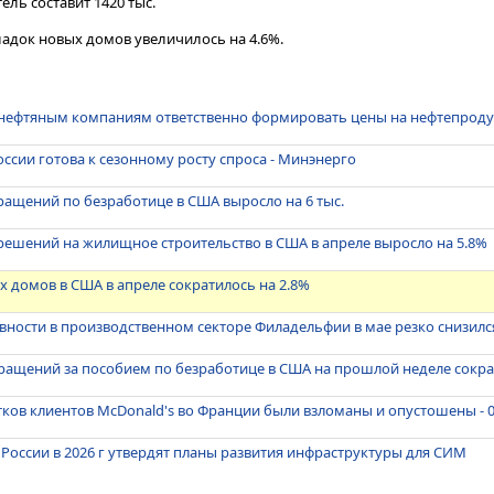
ель составит 1420 тыс.
ладок новых домов увеличилось на 4.6%.
нефтяным компаниям ответственно формировать цены на нефтепрод
оссии готова к сезонному росту спроса - Минэнерго
ащений по безработице в США выросло на 6 тыс.
ешений на жилищное строительство в США в апреле выросло на 5.8%
х домов в США в апреле сократилось на 2.8%
вности в производственном секторе Филадельфии в мае резко снизилс
ащений за пособием по безработице в США на прошлой неделе сократ
тков клиентов McDonald's во Франции были взломаны и опустошены - 
России в 2026 г утвердят планы развития инфраструктуры для СИМ