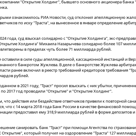
 компании "Открытие Холдинг", бывшего основного акционера банка "
нка.
оторыми ознакомилось РИА Новости, суд отклонил апелляционную жал
ветчиков по иску "Траста", на вынесенное в январе определение арби
24 года, суд взыскал солидарно с "Открытие Холдинга", экс-предправ
Открытие Холдинга" Михаила Назарычева солидарно более 107 милли
влетворены в пределах чуть более 71 миллиарда рублей.
 оставили в силе суды апелляционной, кассационной инстанций и Вер
знанного банкротом Жужлева. В деле о банкротстве Жужлева арбитра
асти ранее включил в реестр требований кредиторов требования "Тра
иардов рублей.
поданном в 2021 году, "Траст" просил взыскать с них убытки, причинен
4 по 2017 год проводили "Открытие" и "Открытие Холдинг".
ем, что действия или бездействие ответчиков привели к повторной сана
ся, что с 14 марта 2018 года Банк России в качестве финансовой помощи
санации предоставил ему 318,9 миллиарда рублей в форме депозитов 
решение санировать банк "Траст" при помощи Агентства по страховани
 Открытие", который получил на оздоровление "Траста" 127 миллиард