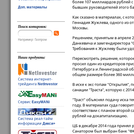
более 107 миллиардов рублей с
бывших руководителей этого ба
Доп. материалы
Как сказано в материалах, с к
Геннадия Жужлева, одного из от
Поиск котировок:
Москвы​​​.
Решением, принятым в апреле 20
Например: Газпром
Данкевича и замгендиректора "
Требования к Жужлеву были удо
Наши продукты:
Пересмотреть решение, которое
просил один из кредиторов при
Петербурга и Ленинградской обл
общем размере более 360 милл
Система интернет-
трейдинга
В иске к экс-топам "Открытия", 
NetInvestor
санации "Траста", которую с 201
"Траст" объяснял подачу иска т
Сервис
EasyMANi
году. В материалах суда говорит
соответствии с планом второй 
рублей на докапитализацию.
Система реал-тайм
информации
Дикси+
ЦБ в декабре 2014 года принял 
Санатором был выбран банк "ФК