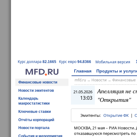
Курс доллара
Курс евро
Мобильная версия
82.1665
94.8366
Главная
Продукты и услуг
mfd.ru
→
Новости
→
Финансовые 
Финансовые новости
Апелляция не 
Новости эмитентов
21.05.2026
13:03
"Открытия"
Календарь
макростатистики
Ключевые ставки
Эмитенты:
Открытие ФК
|
О
Отчёты корпораций
МОСКВА, 21 мая – РИА Новости
Новости портала
отказавшуюся пересмотреть по 
События и мероприятия