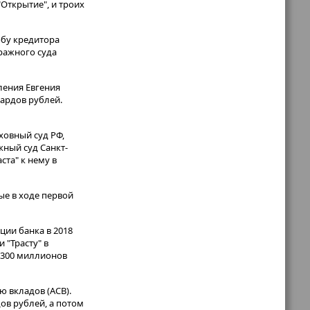
Открытие", и троих
обу кредитора
тражного суда
ления Евгения
ардов рублей.
ховный суд РФ,
жный суд Санкт-
ста" к нему в
ные в ходе первой
ции банка в 2018
 "Трасту" в
и 300 миллионов
ю вкладов (АСВ).
ов рублей, а потом