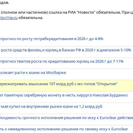
рдов.
(полном или частичном) ссылка на РИА "Новости" обязательна. При ц
tp://ria.ru
обязательна.
 прогноз по росту потребкредитования в 2026 г до 4-8%
роста средств физлиц и юрлиц в банках РФ в 2026 г в диапазоне 5-10%
 прогноз темпов роста по кредитованию юрлиц на 2026 г до 7-11%
должает расти к юаню на Мосбирже
пересматривать взыскание 107 млрд руб с экс-топов "Открытия"
ет памятную серебряную монету в честь хирурга Николая Бурденко
0 мая купил на внутреннем рынке юани на 1,2 млрд руб
ходимость срочного исполнения решения по иску к Euroclear действи
ть к немедленному исполнению решение по своему иску к Euroclear