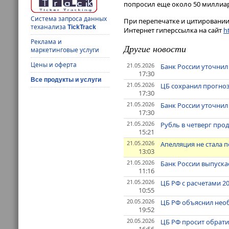
попросил еще около 50 миллиа
Система запроса данных
При перепечатке и цитировании 
теханализа
TickTrack
Интернет гиперссылка на сайт
ht
Реклама и
Другие новости
маркетинговые услуги
Цены и оферта
21.05.2026
Банк России уточнил
17:30
Все продукты и услуги
21.05.2026
ЦБ сохранил прогноз 
17:30
21.05.2026
Банк России уточнил
17:30
21.05.2026
Рубль в четверг про
15:21
21.05.2026
Апелляция не стала 
13:03
21.05.2026
Банк России выпуска
11:16
21.05.2026
ЦБ РФ с расчетами 2
10:55
20.05.2026
ЦБ РФ объяснил необ
19:52
20.05.2026
ЦБ РФ просит обрати
16:56