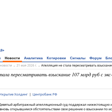
18+
и
Новости
Аналитика
Котировки
Сигналы
Форум
Бло
новости
→
21 мая 2026 г.
→
Апелляция не стала пересматривать взыскание 
стала пересматривать взыскание 107 млрд руб с экс
ткрытие Холдинг
|
Центробанк РФ
. Девятый арбитражный апелляционный суд поддержал нижестоящую 
вновь открывшимся обстоятельствам свое решение о взыскании по иск