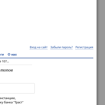
Вход на сайт
Забыли пароль?
Регистрация
ги
О нас
107...
-топов
инстанцию,
у банка "Траст"