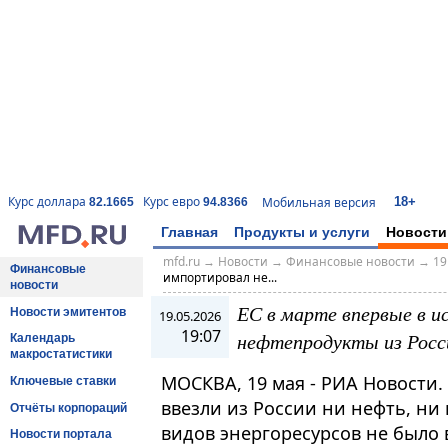
18+
Курс доллара
Курс евро
Мобильная версия
82.1665
94.8366
Главная
Продукты и услуги
Новости
mfd.ru
→
Новости
→
Финансовые новости
→
19
Финансовые
импортировал не...
новости
ЕС в марте впервые в и
Новости эмитентов
19.05.2026
19:07
нефтепродукты из Росс
Календарь
макростатистики
МОСКВА, 19 мая - РИА Новости.
Ключевые ставки
ввезли из России ни нефть, ни
Отчёты корпораций
видов энергоресурсов не было 
Новости портала