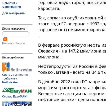
торговли двух сторон, выясни
События и
мероприятия
Евростата.
Доп. материалы
Так, согласно опубликованной в
этого года ЕС впервые с 1992 г
Поиск котировок:
торговле нет) не импортировал 
.
Например: Газпром
В феврале российскую нефть из
Словакия - на 147,2 миллиона е
миллиона.
Наши продукты:
Нефтепродукты из России в фе
только Латвия - всего на 34,6 т
Система интернет-
трейдинга
В декабре 2022 года ЕС запрет
NetInvestor
морским транспортом, а с февра
Введенные санкции на черное 
Сервис
EasyMANi
нефтяном рынке - цены поползи