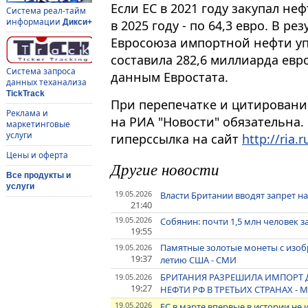
Если ЕС в 2021 году закупал неф
Система реал-тайм
информации
в 2025 году - по 64,3 евро. В р
Дикси+
Евросоюза импортной нефти уп
составила 282,6 миллиарда евр
Система запроса
данным Евростата.
данных теханализа
TickTrack
При перепечатке и цитировани
Реклама и
на РИА "Новости" обязательна.
маркетинговые
услуги
гиперссылка на сайт
http://ria.r
Цены и оферта
Другие новости
Все продукты и
услуги
19.05.2026
Власти Британии вводят запрет на
21:40
19.05.2026
Собянин: почти 1,5 млн человек 
19:55
Памятные золотые монеты с изобр
19.05.2026
19:37
летию США - СМИ
БРИТАНИЯ РАЗРЕШИЛА ИМПОРТ 
19.05.2026
19:27
НЕФТИ РФ В ТРЕТЬИХ СТРАНАХ -
19.05.2026
ЕС в марте впервые в истории не