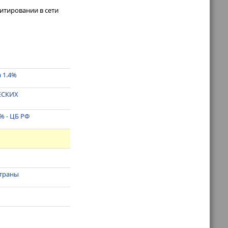
итировании в сети
 1.4%
ЕСКИХ
% - ЦБ РФ
страны