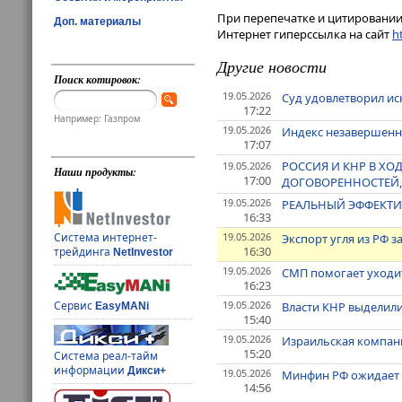
При перепечатке и цитировании 
Доп. материалы
Интернет гиперссылка на сайт
ht
Другие новости
Поиск котировок:
19.05.2026
Суд удовлетворил ис
17:22
Например: Газпром
19.05.2026
Индекс незавершенн
17:07
РОССИЯ И КНР В Х
19.05.2026
Наши продукты:
17:00
ДОГОВОРЕННОСТЕЙ,
19.05.2026
РЕАЛЬНЫЙ ЭФФЕКТИВН
16:33
19.05.2026
Система интернет-
Экспорт угля из РФ за
16:30
трейдинга
NetInvestor
19.05.2026
СМП помогает уходит
16:23
19.05.2026
Сервис
Власти КНР выделил
EasyMANi
15:40
19.05.2026
Израильская компани
15:20
Система реал-тайм
информации
Дикси+
19.05.2026
Минфин РФ ожидает с
14:56