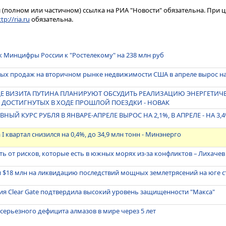
(полном или частичном) ссылка на РИА "Новости" обязательна. При ц
tp://ria.ru
обязательна.
к Минцифры России к "Ростелекому" на 238 млн руб
ых продаж на вторичном рынке недвижимости США в апреле вырос на
ОДЕ ВИЗИТА ПУТИНА ПЛАНИРУЮТ ОБСУДИТЬ РЕАЛИЗАЦИЮ ЭНЕРГЕТИЧ
 ДОСТИГНУТЫХ В ХОДЕ ПРОШЛОЙ ПОЕЗДКИ - НОВАК
ЫЙ КУРС РУБЛЯ В ЯНВАРЕ-АПРЕЛЕ ВЫРОС НА 2,1%, В АПРЕЛЕ - НА 3,4
 I квартал снизился на 0,4%, до 34,9 млн тонн - Минэнерго
ь от рисков, которые есть в южных морях из-за конфликтов – Лихачев
и $18 млн на ликвидацию последствий мощных землетрясений на юге 
я Clear Gate подтвердила высокий уровень защищенности "Макса"
ерьезного дефицита алмазов в мире через 5 лет