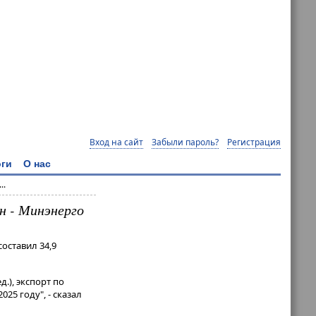
Вход на сайт
Забыли пароль?
Регистрация
ги
О нас
..
нн - Минэнерго
составил 34,9
.), экспорт по
025 году", - сказал