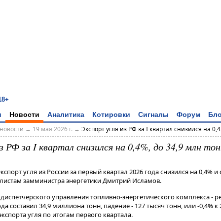
18+
и
Новости
Аналитика
Котировки
Сигналы
Форум
Бло
новости
→
19 мая 2026 г.
→
Экспорт угля из РФ за I квартал снизился на 0,4.
з РФ за I квартал снизился на 0,4%, до 34,9 млн то
кспорт угля из России за первый квартал 2026 года снизился на 0,4% и 
листам замминистра энергетики Дмитрий Исламов.
испетчерского управления топливно-энергетического комплекса - ред​​​
а составил 34,9 миллиона тонн, падение - 127 тысяч тонн, или -0,4% к 2
экспорта угля по итогам первого квартала.