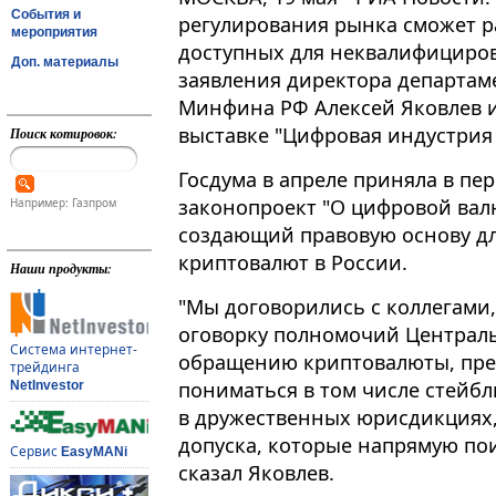
События и
регулирования рынка сможет р
мероприятия
доступных для неквалифициров
Доп. материалы
заявления директора департам
Минфина РФ Алексей Яковлев и
выставке "Цифровая индустрия
Поиск котировок:
Госдума в апреле приняла в п
законопроект "О цифровой вал
Например: Газпром
создающий правовую основу д
криптовалют в России​​​.
Наши продукты:
"Мы договорились с коллегами,
оговорку полномочий Централь
Система интернет-
обращению криптовалюты, пред
трейдинга
пониматься в том числе стейб
NetInvestor
в дружественных юрисдикциях,
допуска, которые напрямую пои
Сервис
EasyMANi
сказал Яковлев.