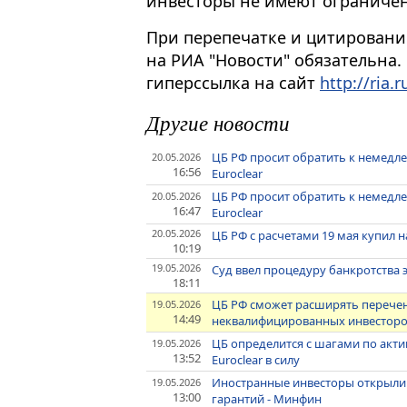
инвесторы не имеют ограничен
При перепечатке и цитировани
на РИА "Новости" обязательна.
гиперссылка на сайт
http://ria.r
Другие новости
ЦБ РФ просит обратить к немедл
20.05.2026
16:56
Euroclear
ЦБ РФ просит обратить к немедл
20.05.2026
16:47
Euroclear
20.05.2026
ЦБ РФ с расчетами 19 мая купил 
10:19
19.05.2026
Суд ввел процедуру банкротства 
18:11
ЦБ РФ сможет расширять перечен
19.05.2026
14:49
неквалифицированных инвестор
ЦБ определится с шагами по акти
19.05.2026
13:52
Euroclear в силу
Иностранные инвесторы открыли 
19.05.2026
13:00
гарантий - Минфин