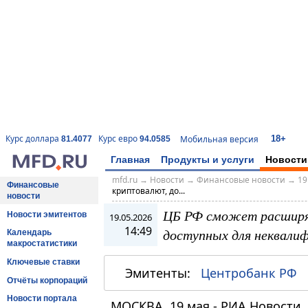
18+
Курс доллара
Курс евро
Мобильная версия
81.4077
94.0585
Главная
Продукты и услуги
Новости
mfd.ru
→
Новости
→
Финансовые новости
→
19
Финансовые
криптовалют, до...
новости
ЦБ РФ сможет расширя
Новости эмитентов
19.05.2026
14:49
доступных для неквали
Календарь
макростатистики
Ключевые ставки
Эмитенты:
Центробанк РФ
Отчёты корпораций
Новости портала
МОСКВА, 19 мая - РИА Новости.