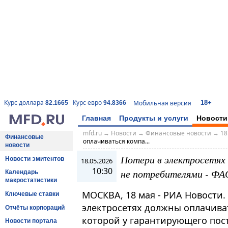
18+
Курс доллара
Курс евро
Мобильная версия
82.1665
94.8366
Главная
Продукты и услуги
Новости
mfd.ru
→
Новости
→
Финансовые новости
→
18
Финансовые
оплачиваться компа...
новости
Потери в электросетях
Новости эмитентов
18.05.2026
10:30
не потребителями - ФА
Календарь
макростатистики
МОСКВА, 18 мая - РИА Новости.
Ключевые ставки
электросетях должны оплачива
Отчёты корпораций
которой у гарантирующего пос
Новости портала