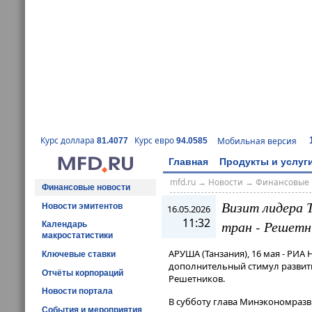
Курс доллара
Курс евро
Мобильная версия
81.4077
94.0585
Главная
Продукты и услуг
mfd.ru
→
Новости
→
Финансовые 
Финансовые новости
Визит лидера 
Новости эмитентов
16.05.2026
11:32
тран - Решетн
Календарь
макростатистики
АРУША (Танзания), 16 мая - РИА
Ключевые ставки
дополнительный стимул развити
Отчёты корпораций
Решетников.
Новости портала
В субботу глава Минэкономразв
События и мероприятия