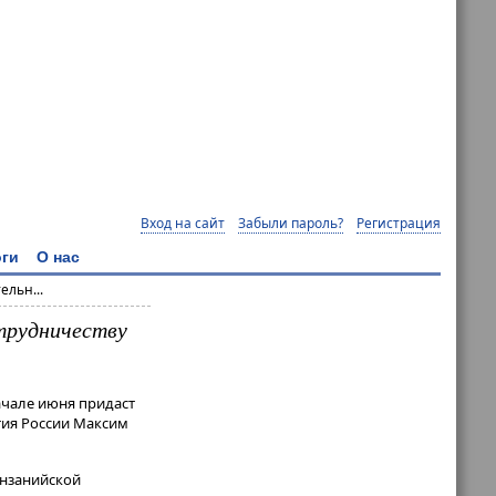
Вход на сайт
Забыли пароль?
Регистрация
ги
О нас
ельн...
трудничеству
начале июня придаст
тия России Максим
анзанийской