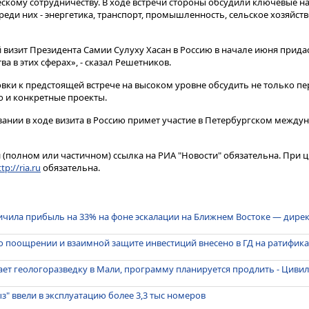
кому сотрудничеству​​​. В ходе встречи стороны обсудили ключевые 
еди них - энергетика, транспорт, промышленность, сельское хозяйство
 визит Президента Самии Сулуху Хасан в Россию в начале июня прид
а в этих сферах», - сказал Решетников.
вки к предстоящей встрече на высоком уровне обсудить не только п
о и конкретные проекты.
нзании в ходе визита в Россию примет участие в Петербургском межд
(полном или частичном) ссылка на РИА "Новости" обязательна. При ц
tp://ria.ru
обязательна.
личила прибыль на 33% на фоне эскалации на Ближнем Востоке — дире
о поощрении и взаимной защите инвестиций внесено в ГД на ратифик
ает геологоразведку в Мали, программу планируется продлить - Циви
з" ввели в эксплуатацию более 3,3 тыс номеров