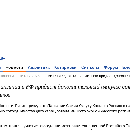
18+
и
Новости
Аналитика
Котировки
Сигналы
Форум
Бло
новости
→
16 мая 2026 г.
→
Визит лидера Танзании в РФ придаст дополнит
Танзании в РФ придаст дополнительный импульс со
иков
 Новости. Визит президента Танзании Самии Сулуху Хассан в Россию в 
ю сотрудничества двух стран, заявил министр экономического разви
ития принял участие в заседании межправительственной Российско-Т