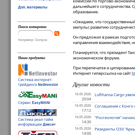
комиссии по торгово-экономичес
дальнейшего сотрудничества. Ср
Доп. материалы
образование.
«Ожидаем, что государственный
Поиск котировок:
импульс развитию сотрудничеств
Он предложил в рамках подгото
Например: Газпром
направления взаимодействия, н
Планируется, что президент Та
экономическом форуме.
Наши продукты:
При перепечатке и цитировании 
Интернет гиперссылка на сайт
ht
Система интернет-
Другие новости
трейдинга
NetInvestor
16.05.2026
Lufthansa Cargo уве
20:04
Сервис
EasyMANi
16.05.2026
Соглашение с Конго 
17:12
16.05.2026
"Росгеология" начин
Система реал-тайм
14:30
информации
Дикси+
16.05.2026
Резиденты ОЭЗ "Архы
14:00