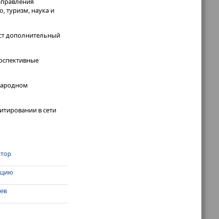
направления
, туризм, наука и
аст дополнительный
ерспективные
ународном
итировании в сети
ктор
ацию
лев