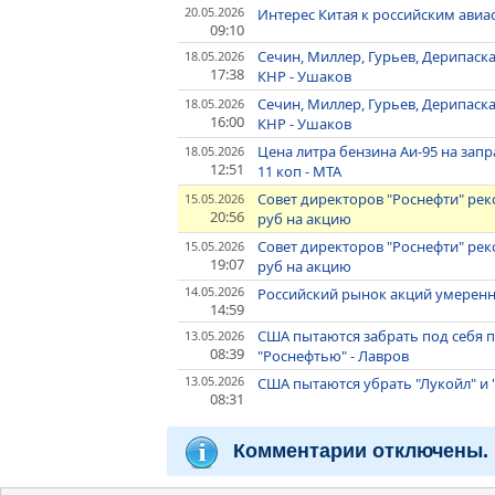
20.05.2026
Интерес Китая к российским авиа
09:10
Сечин, Миллер, Гурьев, Дерипаска
18.05.2026
17:38
КНР - Ушаков
Сечин, Миллер, Гурьев, Дерипаска
18.05.2026
16:00
КНР - Ушаков
Цена литра бензина Аи-95 на зап
18.05.2026
12:51
11 коп - МТА
Совет директоров "Роснефти" рек
15.05.2026
20:56
руб на акцию
Совет директоров "Роснефти" рек
15.05.2026
19:07
руб на акцию
14.05.2026
Российский рынок акций умеренн
14:59
США пытаются забрать под себя 
13.05.2026
08:39
"Роснефтью" - Лавров
13.05.2026
США пытаются убрать "Лукойл" и 
08:31
Комментарии отключены.