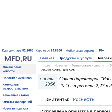
18+
Курс доллара
Курс евро
Мобильная версия
82.1665
94.8366
Главная
Продукты и услуги
Новости
mfd.ru
→
Новости
→
Финансовые новости
→
15
Финансовые
рекомендовал дивиде...
новости
Совет директоров "Рос
Новости эмитентов
15.05.2026
20:56
2025 г в размере 2,27 ру
Календарь
макростатистики
Ключевые ставки
Эмитенты:
Роснефть
Отчёты корпораций
Новости портала
Исправлена опечатка в первом