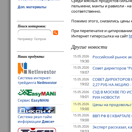
Среди мясных продуктов сильнее
пельмени, манты и равиоли - на
Доп. материалы
соответственно.
Помимо этого, снизились цены н
Поиск котировок:
При перепечатке и цитировании 
Интернет гиперссылка на сайт
ht
Например: Газпром
Другие новости
15.05.2026
Наши продукты:
Российский рынок а
19:30
15.05.2026
Совет директоров "Р
19:07
Система интернет-
СОВЕТ ДИРЕКТОРОВ
15.05.2026
трейдинга
NetInvestor
19:02
2,27 РУБ НА АКЦИЮ
СУД В МОСКВЕ ПО И
15.05.2026
19:01
РИА НОВОСТИ
Сервис
EasyMANi
15.05.2026
Цены на продовольств
19:00
15.05.2026
ВВП РФ В I КВАРТАЛ
Система реал-тайм
19:00
информации
Дикси+
15.05.2026
Эксперт рассказал, 
18:03