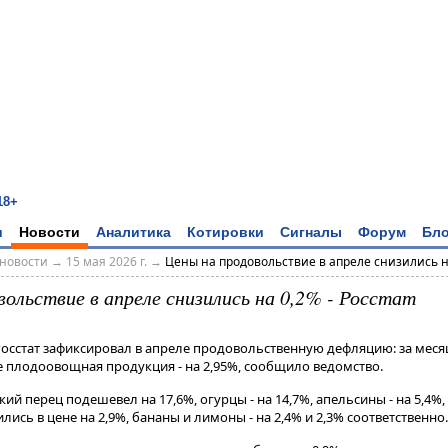
18+
и
Новости
Аналитика
Котировки
Сигналы
Форум
Бло
новости
→
15 мая 2026 г.
→
Цены на продовольствие в апреле снизились на 
ольствие в апреле снизились на 0,2% - Росстат
 Росстат зафиксировал в апреле продовольственную дефляцию: за мес
е плодоовощная продукция - на 2,95%, сообщило ведомство.
ий перец подешевел на 17,6%, огурцы - на 14,7%, апельсины - на 5,4%, 
ись в цене на 2,9%, бананы и лимоны - на 2,4% и 2,3% соответственно​​​.