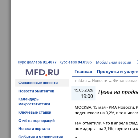
Курс доллара
Курс евро
Мобильная версия
81.4077
94.0585
Главная
Продукты и услуг
mfd.ru
→
Новости
→
Финансовые 
Финансовые новости
15.05.2026
Цены на продов
Новости эмитентов
19:00
Календарь
макростатистики
МОСКВА, 15 мая - РИА Новости.
подешевели на 0,2%, в том числ
Ключевые ставки
Отчёты корпораций
Там отметили, что в апреле сладк
помидоры - на 3,1%, груши снизил
Новости портала
События и мероприятия