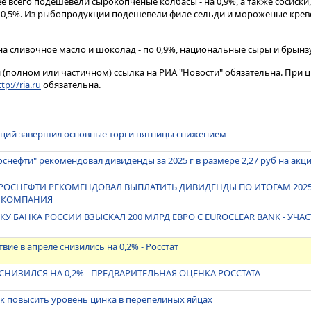
 всего подешевели сырокопченые колбасы - на 0,9%, а также сосиски,
 0,5%. Из рыбопродукции подешевели филе сельди и мороженые кревет
а сливочное масло и шоколад - по 0,9%, национальные сыры и брынзу 
(полном или частичном) ссылка на РИА "Новости" обязательна. При ц
tp://ria.ru
обязательна.
кций завершил основные торги пятницы снижением
оснефти" рекомендовал дивиденды за 2025 г в размере 2,27 руб на акц
 РОСНЕФТИ РЕКОМЕНДОВАЛ ВЫПЛАТИТЬ ДИВИДЕНДЫ ПО ИТОГАМ 2025
 - КОМПАНИЯ
СКУ БАНКА РОССИИ ВЗЫСКАЛ 200 МЛРД ЕВРО С EUROCLEAR BANK - УЧ
ие в апреле снизились на 0,2% - Росстат
Е СНИЗИЛСЯ НА 0,2% - ПРЕДВАРИТЕЛЬНАЯ ОЦЕНКА РОССТАТА
как повысить уровень цинка в перепелиных яйцах