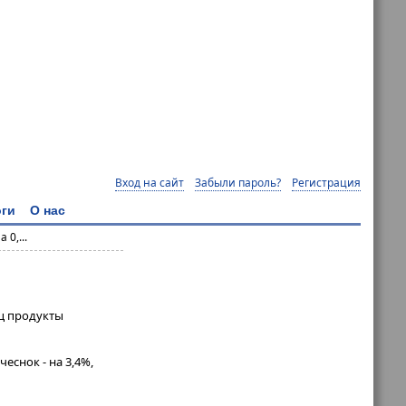
Вход на сайт
Забыли пароль?
Регистрация
ги
О нас
0,...
яц продукты
чеснок - на 3,4%,