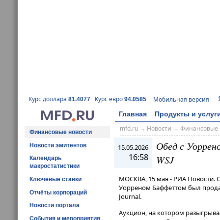
Курс доллара
Курс евро
Мобильная версия
81.4077
94.0585
Главная
Продукты и услуг
mfd.ru
→
Новости
→
Финансовые 
Финансовые новости
Обед с Уоррен
Новости эмитентов
15.05.2026
16:58
WSJ
Календарь
макростатистики
МОСКВА, 15 мая - РИА Новости.
Ключевые ставки
Уорреном Баффеттом был продан
Отчёты корпораций
Journal.
Новости портала
Аукцион, на котором разыгрыва
События и мероприятия