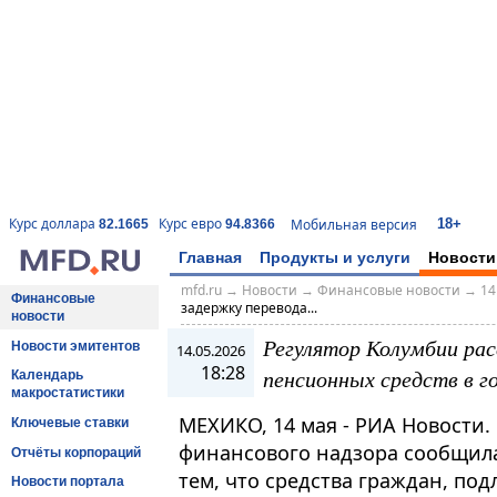
18+
Курс доллара
Курс евро
Мобильная версия
82.1665
94.8366
Главная
Продукты и услуги
Новости
mfd.ru
→
Новости
→
Финансовые новости
→
14
Финансовые
задержку перевода...
новости
Регулятор Колумбии рас
Новости эмитентов
14.05.2026
18:28
пенсионных средств в г
Календарь
макростатистики
МЕХИКО, 14 мая - РИА Новости.
Ключевые ставки
финансового надзора сообщила 
Отчёты корпораций
тем, что средства граждан, по
Новости портала