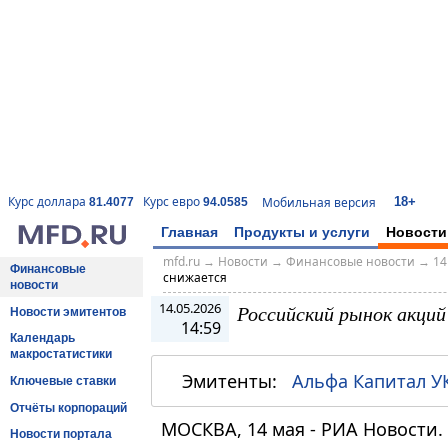
18+
Курс доллара
Курс евро
Мобильная версия
81.4077
94.0585
Главная
Продукты и услуги
Новости
mfd.ru
→
Новости
→
Финансовые новости
→
14
Финансовые
снижается
новости
14.05.2026
Российский рынок акци
Новости эмитентов
14:59
Календарь
макростатистики
Эмитенты:
Альфа Капитал У
Ключевые ставки
Отчёты корпораций
МОСКВА, 14 мая - РИА Новости.
Новости портала