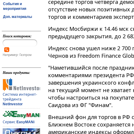
середине торгов четверга дем
События и
отсутствие новых позитивных д
мероприятия
торгов и комментариев эксперт
Доп. материалы
Индекс Мосбиржи к 14​​​.46 мск
предыдущего закрытия, до 2 682
Поиск котировок:
Индекс снова ушел ниже 2 700 
Чернов из Freedom Finance Glob
Например: Газпром
"Наметившийся после праздни
Наши продукты:
комментариями президента РФ
завершения украинского конфл
на текущий момент не хватает
Система интернет-
чтобы настроиться на покупате
трейдинга
Саидова из ФГ "Финам".
NetInvestor
Внешний фон для торгов в РФ 
Сервис
EasyMANi
Ближнем Востоке сохраняется 
американские индексы оформл