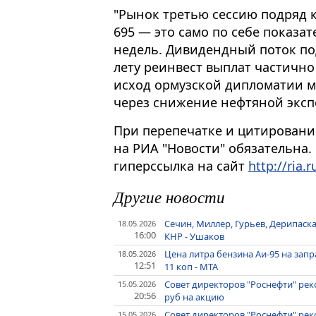
"Рынок третью сессию подряд к
695 — это само по себе показа
недель. Дивидендный поток по
лету реинвест выплат частично
исход ормузской дипломатии м
через снижение нефтяной экспо
При перепечатке и цитировани
на РИА "Новости" обязательна.
гиперссылка на сайт
http://ria.r
Другие новости
Сечин, Миллер, Гурьев, Дерипаска
18.05.2026
16:00
КНР - Ушаков
Цена литра бензина Аи-95 на зап
18.05.2026
12:51
11 коп - МТА
Совет директоров "Роснефти" рек
15.05.2026
20:56
руб на акцию
Совет директоров "Роснефти" рек
15.05.2026