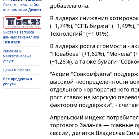
добавила она.
Система реал-тайм
информации
Дикси+
В лидерах снижения котировок –
(−1,74%), "СПБ биржи" (−1,49%), 
Система запроса
Технологий" (−1,01%).
данных теханализа
TickTrack
В лидерах роста стоимости - ак
Реклама и
"Новабева" (+1,62%), "Мечела" (
маркетинговые
(+1,26%), а также бумаги "Совко
услуги
Цены и оферта
"Акции "Совкомфлота" поддерж
Все продукты и
высокой неопределенности вок
услуги
отдельного корпоративного пов
рост ставок на морскую перево
фактором поддержки", - считае
Апрельский индекс потребител
торгового баланса — главные 
сессии, делится Владислав Сила