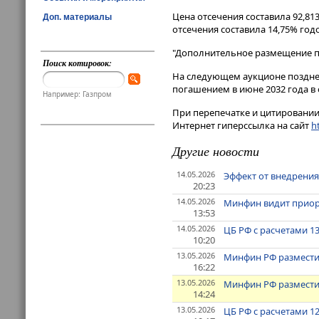
Цена отсечения составила 92,813
Доп. материалы
отсечения составила 14,75% год
"Дополнительное размещение по
Поиск котировок:
На следующем аукционе поздне
погашением в июне 2032 года в 
Например: Газпром
При перепечатке и цитировании 
Интернет гиперссылка на сайт
ht
Другие новости
14.05.2026
Эффект от внедрения
20:23
14.05.2026
Минфин видит приори
13:53
14.05.2026
ЦБ РФ с расчетами 1
10:20
13.05.2026
Минфин РФ разместил
16:22
13.05.2026
Минфин РФ разместил
14:24
13.05.2026
ЦБ РФ с расчетами 1