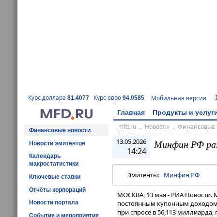
Курс доллара
Курс евро
Мобильная версия
81.4077
94.0585
Главная
Продукты и услуг
mfd.ru
→
Новости
→
Финансовые 
Финансовые новости
13.05.2026
Минфин РФ раз
Новости эмитентов
14:24
Календарь
макростатистики
Эмитенты:
Минфин РФ
Ключевые ставки
Отчёты корпораций
МОСКВА, 13 мая - РИА Новости.
Новости портала
постоянным купонным доходом с
при спросе в 56,113 миллиарда,
События и мероприятия