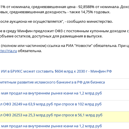
1% от номинала, средневзвешенная цена - 92,8588% от номинала​​​. Дох
овых, средневзвешенная доходность - также 14,75% годовых.
сле аукциона не осуществляется", - сообщило министерство.
е в среду Минфин предложит ОФЗ с постоянным купонным доходом се
объеме остатков, доступных для размещения в выпуске.
(полном или частичном) ссылка на РИА "Новости" обязательна. При ц
tp://ria.ru
обязательна.
 ИИ в БРИКС может составить $604 млрд к 2030 г - Минфин РФ
тетным развитие исламского банкинга в РФ для бизнеса
3 мая продал на внутреннем рынке юани на 1,2 млрд руб
 ОФЗ 26249 на 63,9 млрд руб при спросе в 102 млрд руб
 ОФЗ 26253 на 25,3 млрд руб при спросе в 56,1 млрд руб
2 мая продал на внутреннем рынке юани на 1,2 млрд руб