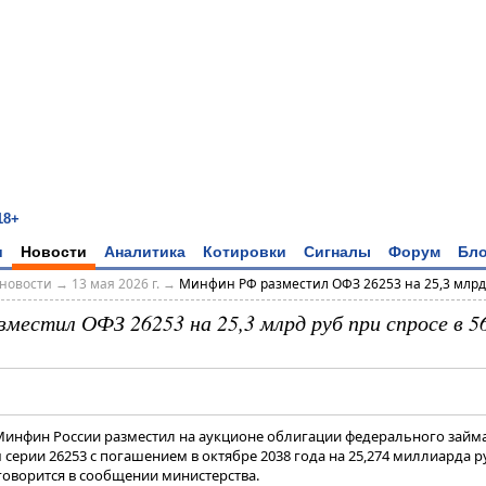
18+
и
Новости
Аналитика
Котировки
Сигналы
Форум
Бло
новости
→
13 мая 2026 г.
→
Минфин РФ разместил ОФЗ 26253 на 25,3 млрд р
местил ОФЗ 26253 на 25,3 млрд руб при спросе в 56
 Минфин России разместил на аукционе облигации федерального займа
ерии 26253 с погашением в октябре 2038 года на 25,274 миллиарда 
 говорится в сообщении министерства.