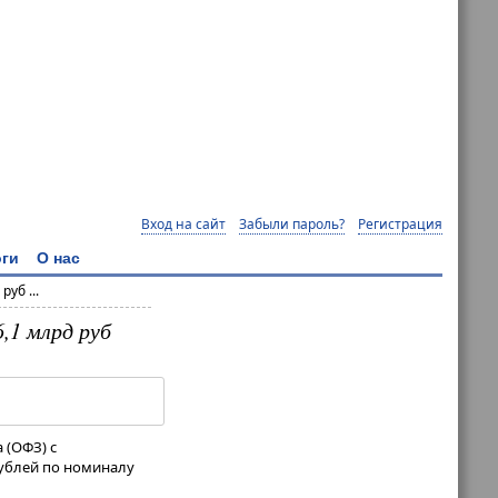
Вход на сайт
Забыли пароль?
Регистрация
ги
О нас
уб ...
,1 млрд руб
 (ОФЗ) с
рублей по номиналу