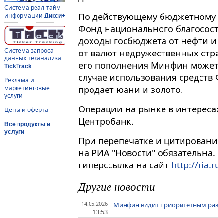
Система реал-тайм
По действующему бюджетному 
информации
Дикси+
Фонд национального благосос
доходы госбюджета от нефти и 
Система запроса
от валют недружественных стра
данных теханализа
его пополнения Минфин может 
TickTrack
случае использования средств 
Реклама и
продает юани и золото.
маркетинговые
услуги
Операции на рынке в интерес
Цены и оферта
Центробанк.
Все продукты и
услуги
При перепечатке и цитировани
на РИА "Новости" обязательна.
гиперссылка на сайт
http://ria.r
Другие новости
14.05.2026
Минфин видит приоритетным разв
13:53