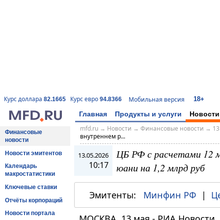
18+
Курс доллара
Курс евро
Мобильная версия
82.1665
94.8366
Главная
Продукты и услуги
Новости
mfd.ru
→
Новости
→
Финансовые новости
→
13
Финансовые
внутреннем р...
новости
ЦБ РФ с расчетами 12 м
Новости эмитентов
13.05.2026
10:17
юани на 1,2 млрд руб
Календарь
макростатистики
Ключевые ставки
Эмитенты:
Минфин РФ
|
Ц
Отчёты корпораций
Новости портала
МОСКВА, 13 мая - РИА Новости