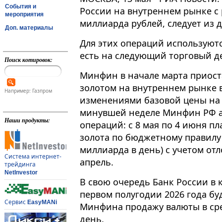
События и
России на внутреннем рынке с 
мероприятия
миллиарда рублей, следует из 
Доп. материалы
Для этих операций используются
есть на следующий торговый день
Поиск котировок:
Минфин в начале марта приост
золотом на внутреннем рынке 
Например: Газпром
изменениями базовой цены на 
минувшей неделе Минфин РФ а
Наши продукты:
операций: с 8 мая по 4 июня п
золота по бюджетному правилу 
миллиарда в день) с учетом от
Система интернет-
апрель.
трейдинга
NetInvestor
В свою очередь Банк России в 
первом полугодии 2026 года бу
Сервис
EasyMANi
Минфина продажу валюты в сре
день.