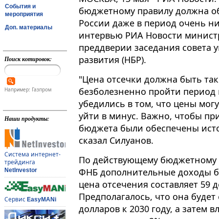
События и
бюджетному правилу должна о
мероприятия
России даже в период очень ни
Доп. материалы
интервью РИА Новости минист
преддверии заседания совета 
развития (НБР).
Поиск котировок:
"Цена отсечки должна быть та
безболезненно пройти период н
Например: Газпром
убедились в том, что цены мог
уйти в минус. Важно, чтобы пр
Наши продукты:
бюджета были обеспечены ист
сказал Силуанов.
Система интернет-
По действующему бюджетному 
трейдинга
ФНБ дополнительные доходы бю
NetInvestor
цена отсечения составляет 59 д
Предполагалось, что она будет 
Сервис
EasyMANi
долларов к 2030 году, а затем