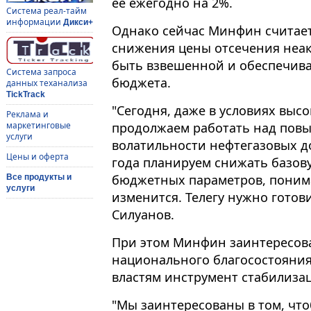
ее ежегодно на 2%.
Система реал-тайм
информации
Дикси+
Однако сейчас Минфин считает
снижения цены отсечения неак
быть взвешенной и обеспечив
Система запроса
бюджета.
данных теханализа
TickTrack
"Сегодня, даже в условиях выс
Реклама и
продолжаем работать над пов
маркетинговые
услуги
волатильности нефтегазовых д
Цены и оферта
года планируем снижать базову
бюджетных параметров, понима
Все продукты и
услуги
изменится. Телегу нужно готовит
Силуанов.
При этом Минфин заинтересов
национального благосостояния
властям инструмент стабилизац
"Мы заинтересованы в том, чт