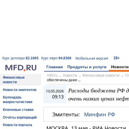
18+
Курс доллара
Курс евро
Мобильная версия
82.1665
94.8366
Главная
Продукты и услуги
Новости
mfd.ru
→
Новости
→
Финансовые новости
→
13
Финансовые
обеспечены даже ...
новости
Расходы бюджета РФ д
Новости эмитентов
13.05.2026
09:13
очень низких ценах неф
Календарь
макростатистики
Ключевые ставки
Эмитенты:
Минфин РФ
Отчёты корпораций
Новости портала
МОСКВА, 13 мая - РИА Новости.