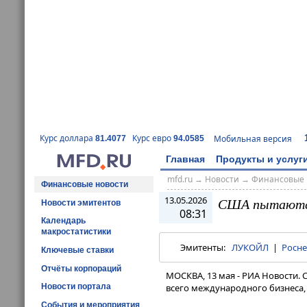
Курс доллара
Курс евро
Мобильная версия
81.4077
94.0585
Главная
Продукты и услуг
mfd.ru
→
Новости
→
Финансовые 
Финансовые новости
13.05.2026
США пытаются 
Новости эмитентов
08:31
Календарь
макростатистики
Эмитенты:
ЛУКОЙЛ
|
Росн
Ключевые ставки
Отчёты корпораций
МОСКВА, 13 мая - РИА Новости.
Новости портала
всего международного бизнеса,
События и мероприятия