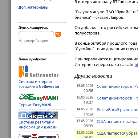
В интервью каналу RT India мини
Доп. материалы
"Вы упомянули ПАО "Лукойл" и Г
бизнеса", - сказал Лавров.
Поиск котировок:
Он добавил, что российские ком
полуострова.
Например: Газпром
В конце октября прошлого года
"Лукойла" - и их дочерних структ
При перепечатке и цитировании 
Наши продукты:
Интернет гиперссылка на сайт
ht
Другие новости
Система интернет-
15.05.2026
Совет директоров "Р
трейдинга
NetInvestor
20:56
15.05.2026
Совет директоров "Р
19:07
Сервис
EasyMANi
14.05.2026
Российский рынок а
14:59
13.05.2026
США пытаются забрат
Система реал-тайм
08:39
информации
Дикси+
13.05.2026
США пытаются убрать
08:31