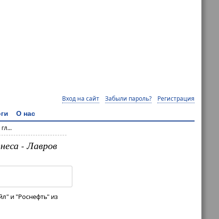
Вход на сайт
Забыли пароль?
Регистрация
ги
О нас
л...
неса - Лавров
л" и "Роснефть" из