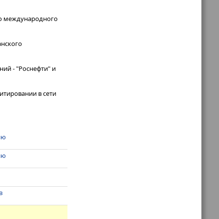
его международного
анского
ий - "Роснефти" и
итировании в сети
ию
ию
в