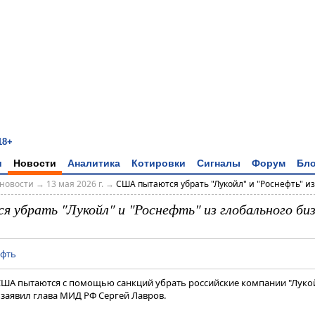
18+
и
Новости
Аналитика
Котировки
Сигналы
Форум
Бло
новости
→
13 мая 2026 г.
→
США пытаются убрать "Лукойл" и "Роснефть" из г
убрать "Лукойл" и "Роснефть" из глобального биз
ефть
 США пытаются с помощью санкций убрать российские компании "Лукой
 заявил глава МИД РФ Сергей Лавров.