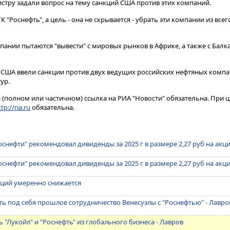
стру задали вопрос на тему санкций США против этих компаний​​​.
К "Роснефть", а цель - она не скрывается - убрать эти компании из вс
пании пытаются "вывести" с мировых рынков в Африке, а также с Балк
 США ввели санкции против двух ведущих российских нефтяных компан
ур.
(полном или частичном) ссылка на РИА "Новости" обязательна. При ц
tp://ria.ru
обязательна.
оснефти" рекомендовал дивиденды за 2025 г в размере 2,27 руб на акц
оснефти" рекомендовал дивиденды за 2025 г в размере 2,27 руб на акц
кций умеренно снижается
ь под себя прошлое сотрудничество Венесуэлы с "Роснефтью" - Лавро
 "Лукойл" и "Роснефть" из глобального бизнеса - Лавров