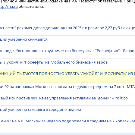
(полном или частичном) ссылка на РИА "Новости" обязательна. При ц
tp://ria.ru
обязательна.
оснефти" рекомендовал дивиденды за 2025 г в размере 2,27 руб на акц
кций умеренно снижается
ь под себя прошлое сотрудничество Венесуэлы с "Роснефтью" - Лавро
 "Лукойл" и "Роснефть" из глобального бизнеса - Лавров
НКЦИЙ ПЫТАЮТСЯ ПОЛНОСТЬЮ УБРАТЬ "ЛУКОЙЛ" И "РОСНЕФТЬ" И
Аи-92 на заправках Москвы выросла за неделю в среднем на 7 коп - МТА
вый иск против ФРГ из-за управления активами ее "дочек" – Politico
ций умеренно снизился в середине недели
 Аи-92 на АЗС Москвы за неделю подорожали в среднем на 7 копеек - 