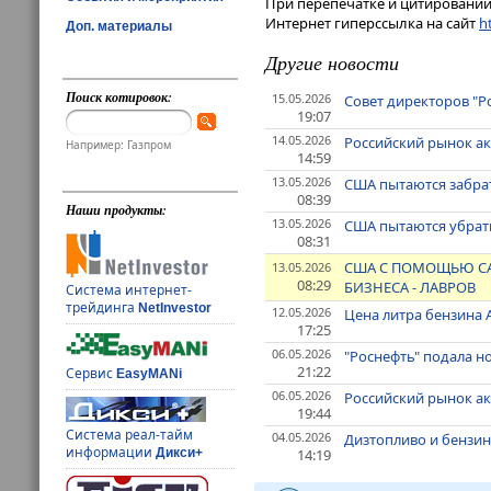
При перепечатке и цитировании 
Интернет гиперссылка на сайт
ht
Доп. материалы
Другие новости
Поиск котировок:
15.05.2026
Совет директоров "Р
19:07
14.05.2026
Российский рынок а
Например: Газпром
14:59
13.05.2026
США пытаются забрат
08:39
Наши продукты:
13.05.2026
США пытаются убрать
08:31
США С ПОМОЩЬЮ СА
13.05.2026
08:29
БИЗНЕСА - ЛАВРОВ
Система интернет-
трейдинга
NetInvestor
12.05.2026
Цена литра бензина 
17:25
06.05.2026
"Роснефть" подала но
21:22
Сервис
EasyMANi
06.05.2026
Российский рынок ак
19:44
Система реал-тайм
04.05.2026
Дизтопливо и бензин
информации
14:19
Дикси+