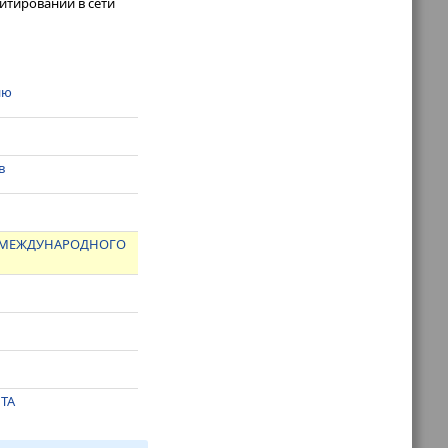
итировании в сети
ию
в
З МЕЖДУНАРОДНОГО
МТА