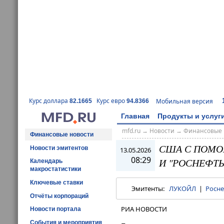
Курс доллара
Курс евро
Мобильная версия
82.1665
94.8366
Главная
Продукты и услуг
mfd.ru
→
Новости
→
Финансовые 
Финансовые новости
США С ПОМО
Новости эмитентов
13.05.2026
08:29
И "РОСНЕФТЬ
Календарь
макростатистики
Ключевые ставки
Эмитенты:
ЛУКОЙЛ
|
Росн
Отчёты корпораций
РИА НОВОСТИ
Новости портала
События и мероприятия