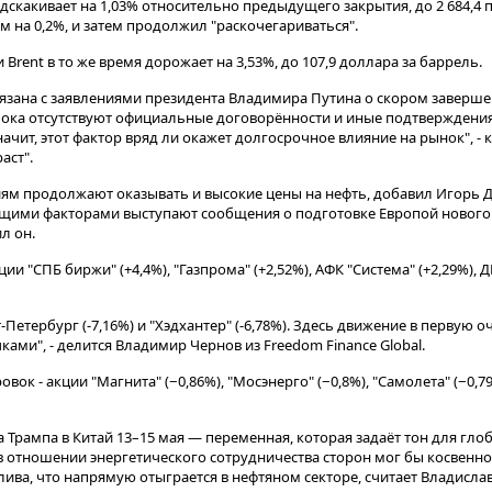
подскакивает на 1,03% относительно предыдущего закрытия, до 2 684,4 
м на 0,2%, и затем продолжил "раскочегариваться".
rent в то же время дорожает на 3,53%, до 107,9 доллара за баррель.
язана с заявлениями президента Владимира Путина о скором заверш
пока отсутствуют официальные договорённости и иные подтверждения
ачит, этот фактор вряд ли окажет долгосрочное влияние на рынок", -
аст".
ям продолжают оказывать и высокие цены на нефть, добавил Игорь Д
щими факторами выступают сообщения о подготовке Европой нового
л он.
ии "СПБ биржи" (+4,4%), "Газпрома" (+2,52%), АФК "Система" (+2,29%), 
Петербург (-7,16%) и "Хэдхантер" (-6,78%). Здесь движение в первую 
ками", - делится Владимир Чернов из Freedom Finance Global.
вок - акции "Магнита" (−0,86%), "Мосэнерго" (−0,8%), "Самолета" (−0,7
 Трампа в Китай 13–15 мая — переменная, которая задаёт тон для гл
в отношении энергетического сотрудничества сторон мог бы косвенно
ва, что напрямую отыграется в нефтяном секторе, считает Владислав