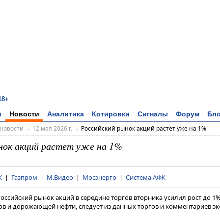
18+
и
Новости
Аналитика
Котировки
Сигналы
Форум
Бло
новости
→
12 мая 2026 г.
→
Российский рынок акций растет уже на 1%
нок акций растет уже на 1%
К
|
Газпром
|
М.Видео
|
Мосэнерго
|
Система АФК
Российский рынок акций в середине торгов вторника усилил рост до 1
в и дорожающей нефти, следует из данных торгов и комментариев эк