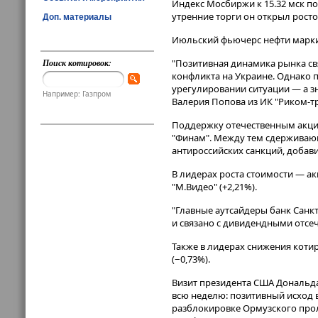
Индекс Мосбиржи к 15​​​.32 мск 
утренние торги он открыл росто
Доп. материалы
Июльский фьючерс нефти марки B
Поиск котировок:
"Позитивная динамика рынка св
конфликта на Украине. Однако 
урегулировании ситуации — а зн
Например: Газпром
Валерия Попова из ИК "Риком-тр
Поддержку отечественным акци
"Финам". Между тем сдерживаю
антироссийских санкций, добави
В лидерах роста стоимости — акц
"М.Видео" (+2,21%).
"Главные аутсайдеры банк Санкт-
и связано с дивидендными отсеч
Также в лидерах снижения котиро
(−0,73%).
Визит президента США Дональда
всю неделю: позитивный исход 
разблокировке Ормузского проли