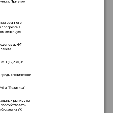
пункта. При этом
ении военного
 прогресса в
 комментирует
одонов из ФГ
 пакета
ДВМП (+2,23%) и
очередь техническое
9%) и "Позитива"
обальных рынков на
 способствовать
 Силаев из УК