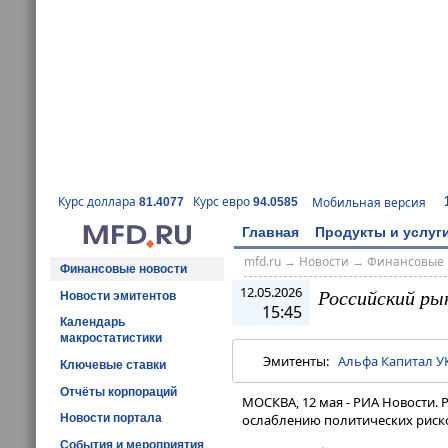
Курс доллара
Курс евро
Мобильная версия
81.4077
94.0585
Главная
Продукты и услуг
mfd.ru
→
Новости
→
Финансовые 
Финансовые новости
12.05.2026
Российский ры
Новости эмитентов
15:45
Календарь
макростатистики
Эмитенты:
Альфа Капитал У
Ключевые ставки
Отчёты корпораций
МОСКВА, 12 мая - РИА Новости. 
Новости портала
ослаблению политических риско
События и мероприятия