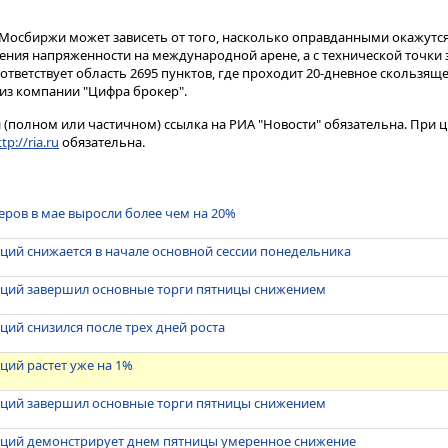
Мосбиржи может зависеть от того, насколько оправданными окажутс
ения напряженности на международной арене, а с технической точки 
ветствует область 2695 пунктов, где проходит 20-дневное скользяще
из компании "Цифра брокер".
(полном или частичном) ссылка на РИА "Новости" обязательна. При ц
tp://ria.ru
обязательна.
ров в мае выросли более чем на 20%
ций снижается в начале основной сессии понедельника
кций завершил основные торги пятницы снижением
ций снизился после трех дней роста
ций растет уже на 1%
кций завершил основные торги пятницы снижением
кций демонстрирует днем пятницы умеренное снижение