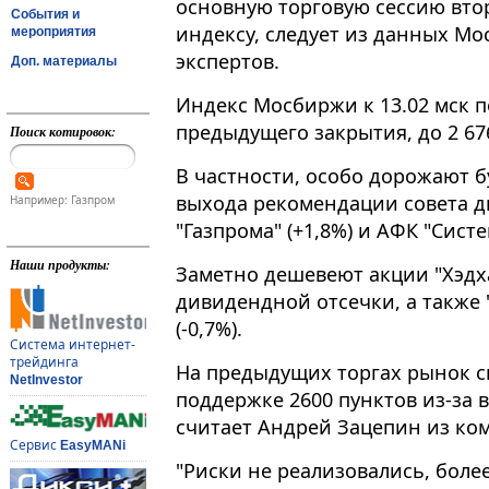
основную торговую сессию втор
События и
индексу, следует из данных М
мероприятия
экспертов.
Доп. материалы
Индекс Мосбиржи к 13​​​.02 мск
предыдущего закрытия, до 2 676
Поиск котировок:
В частности, особо дорожают бу
выхода рекомендации совета д
Например: Газпром
"Газпрома" (+1,8%) и АФК "Систем
Наши продукты:
Заметно дешевеют акции "Хэдхан
дивидендной отсечки, а также "
(-0,7%).
Система интернет-
трейдинга
На предыдущих торгах рынок с
NetInvestor
поддержке 2600 пунктов из-за
считает Андрей Зацепин из ком
Сервис
EasyMANi
"Риски не реализовались, более