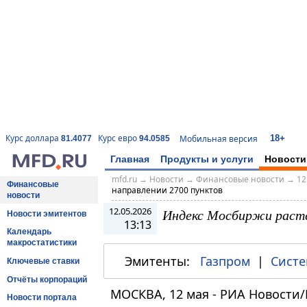
18+
Курс доллара
Курс евро
Мобильная версия
81.4077
94.0585
Главная
Продукты и услуги
Новости
mfd.ru
→
Новости
→
Финансовые новости
→
12
Финансовые
направлении 2700 пунктов
новости
12.05.2026
Индекс Мосбиржи расте
Новости эмитентов
13:13
Календарь
макростатистики
Эмитенты:
Газпром
|
Сист
Ключевые ставки
Отчёты корпораций
МОСКВА, 12 мая - РИА Новости
Новости портала