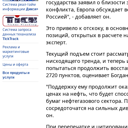
государства заявил о близости
Система реал-тайм
конфликта, Европа обсуждает 
информации
Дикси+
Россией", - добавляет он.
Это привело к отскоку, в основ
Система запроса
позиций, открытых в расчете 
данных теханализа
TickTrack
эксперт.
Реклама и
маркетинговые
Текущий подъем стоит рассмат
услуги
нисходящего тренда, и теперь
Цены и оферта
попытаться продолжить восста
Все продукты и
2720 пунктов, оценивает Богдан
услуги
"Поддержку ему продолжит ока
ценах на нефть, что будет спос
бумаг нефтегазового сектора. 
сосредоточатся на сильных див
он.
При перепечатке и цитировани