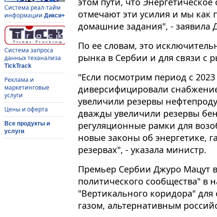
этом пути, что Энергетическое
Система реал-тайм
отмечают эти усилия и мы как
информации
Дикси+
домашние задания", - заявила
По ее словам, это исключител
Система запроса
рынка в Сербии и для связи с 
данных теханализа
TickTrack
"Если посмотрим период с 2023
Реклама и
диверсифицировали снабжение
маркетинговые
услуги
увеличили резервы нефтепроду
Цены и оферта
дважды увеличили резервы бе
регуляционные рамки для возо
Все продукты и
услуги
новые законы об энергетике, г
резервах", - указала министр.
Премьер Сербии Джуро Мацут в
политического сообщества" в 
"Вертикального коридора" дл
газом, альтернативным россий