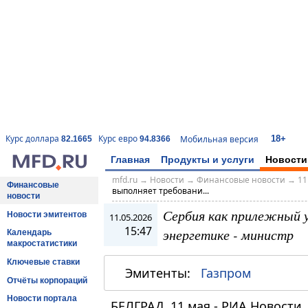
18+
Курс доллара
Курс евро
Мобильная версия
82.1665
94.8366
Главная
Продукты и услуги
Новости
mfd.ru
→
Новости
→
Финансовые новости
→
11
Финансовые
выполняет требовани...
новости
Сербия как прилежный 
Новости эмитентов
11.05.2026
15:47
энергетике - министр
Календарь
макростатистики
Ключевые ставки
Эмитенты:
Газпром
Отчёты корпораций
Новости портала
БЕЛГРАД, 11 мая - РИА Новости.