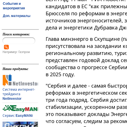
События и
кандидатов в ЕС "как прилежн
мероприятия
Брюсселя по реформам в энерг
Доп. материалы
источников энергоносителей, 
дела и энергетики Дубравка Д
Поиск котировок:
Глава минэнерго в Скупщине (
присутствовала на заседании к
региональному развитию, туриз
Например: Газпром
представлен годовой доклад се
сообщества о прогрессе Серби
Наши продукты:
в 2025 году​​​.
"Сербия и далее - самая быстро
Система интернет-
реформах в энергетическом сек
трейдинга
три года подряд. Сербия дости
NetInvestor
стабилизации, ускоренном разв
это показывают доклады Энерг
Сервис
EasyMANi
что согласуем, следим за рек