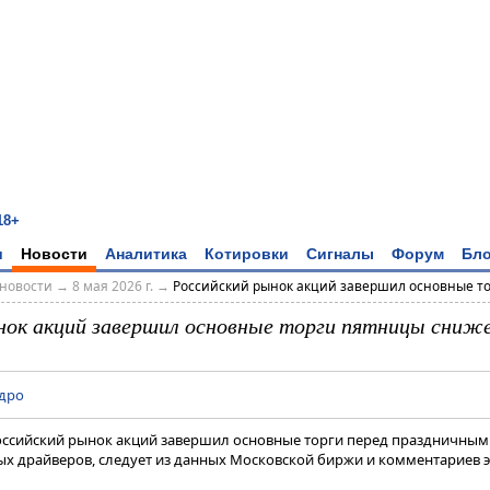
18+
и
Новости
Аналитика
Котировки
Сигналы
Форум
Бло
новости
→
8 мая 2026 г.
→
Российский рынок акций завершил основные тор
нок акций завершил основные торги пятницы сниж
дро
 Российский рынок акций завершил основные торги перед праздничн
ых драйверов, следует из данных Московской биржи и комментариев э