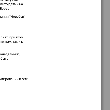
нвестидеями на
lobal.
мпании "Новабев"
риях, при этом
ентам, так и к
понедельник,
т быть
итировании в сети