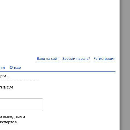
Вход на сайт
Забыли пароль?
Регистрация
ги
О нас
ги ...
ением
ыми выходными
кспертов.