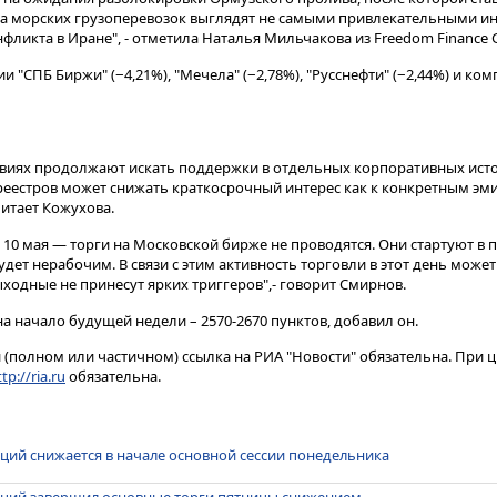
ора морских грузоперевозок выглядят не самыми привлекательными и
ликта в Иране", - отметила Наталья Мильчакова из Freedom Finance G
и "СПБ Биржи" (−4,21%), "Мечела" (−2,78%), "Русснефти" (−2,44%) и ко
овиях продолжают искать поддержки в отдельных корпоративных исто
еестров может снижать краткосрочный интерес как к конкретным эмит
читает Кожухова.
10 мая — торги на Московской бирже не проводятся. Они стартуют в 
дет нерабочим. В связи с этим активность торговли в этот день може
ходные не принесут ярких триггеров",- говорит Смирнов.
 начало будущей недели – 2570-2670 пунктов, добавил он.
(полном или частичном) ссылка на РИА "Новости" обязательна. При ц
tp://ria.ru
обязательна.
ций снижается в начале основной сессии понедельника