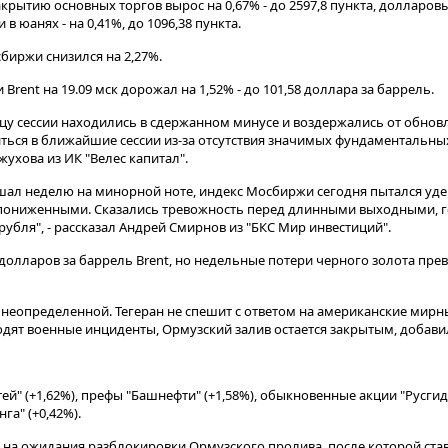
рытию основных торгов вырос на 0,67% - до 2597,8 пункта, долларовый
 юанях - на 0,41%, до 1096,38 пункта​​​.
биржи снизился на 2,27%.
rent на 19.09 мск дорожал на 1,52% - до 101,58 доллара за баррель.
цу сессии находились в сдержанном минусе и воздержались от обно
иться в ближайшие сессии из-за отсутствия значимых фундаментальны
жухова из ИК "Велес капитал".
шал неделю на минорной ноте, индекс Мосбиржи сегодня пытался уде
 пониженными. Сказались тревожность перед длинными выходными, 
убля", - рассказал Андрей Смирнов из "БКС Мир инвестиций".
долларов за баррель Brent, но недельные потери черного золота прев
я неопределенной. Тегеран не спешит с ответом на американские мир
дят военные инциденты, Ормузский залив остается закрытым, добавил
ей" (+1,62%), префы "Башнефти" (+1,58%), обыкновенные акции "Русгидр
га" (+0,42%).
т на ожидания разблокировки Ормузского пролива, после которой став