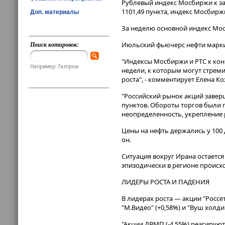
Рублевый индекс Мосбиржи к зак
1101,49 пункта, индекс Мосбиржи в
Доп. материалы
За неделю основной индекс Мос
Поиск котировок:
Июльский фьючерс нефти марки B
"Индексы Мосбиржи и РТС к кон
Например: Газпром
недели, к которым могут стрем
роста", - комментирует Елена Ко
"Российский рынок акций завер
пунктов. Обороты торгов были
неопределенность, укрепление р
Цены на нефть держались у 100 
он.
Ситуация вокруг Ирана остаетс
эпизодически в регионе происхо
ЛИДЕРЫ РОСТА И ПАДЕНИЯ
В лидерах роста — акции "Россет
"М.Видео" (+0,58%) и "Вуш холдин
"Акции ДВМП (-4,55%) реагирую