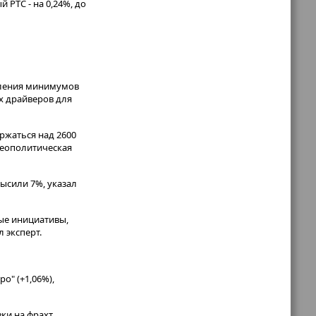
 РТС - на 0,24%, до
вления минимумов
х драйверов для
ржаться над 2600
геополитическая
ысили 7%, указал
ные инициативы,
 эксперт.
о" (+1,06%),
ки на фрахт