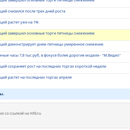
кций завершил основные торги пятницы снижением
ций снизился после трех дней роста
ций растет уже на 1%
кций завершил основные торги пятницы снижением
кций демонстрирует днем пятницы умеренное снижение
мные часы 7,8 тыс руб, в фокусе более дорогие модели - "М.Видео"
ций сохраняет рост на последних торгах короткой недели
ций растет на последних торгах апреля
ы.
 со ссылкой на mfd.ru.