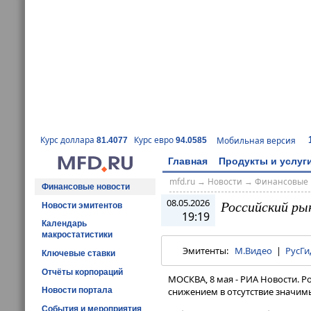
Курс доллара
Курс евро
Мобильная версия
81.4077
94.0585
Главная
Продукты и услуг
mfd.ru
→
Новости
→
Финансовые 
Финансовые новости
08.05.2026
Российский ры
Новости эмитентов
19:19
Календарь
макростатистики
Эмитенты:
М.Видео
|
РусГи
Ключевые ставки
Отчёты корпораций
МОСКВА, 8 мая - РИА Новости.
Новости портала
снижением в отсутствие значим
События и мероприятия