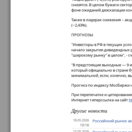
снизятся. В целом бумаги сект
фоне ожиданий деэскалации конф
Также в лидерах снижения – акци
(−2,43%).
ПРОГНОЗЫ
"Инвесторы в РФ в текущих усл
начало закрытия дивидендных р
"широкому рынку" в целом", - с
"В предстоящие выходные — 9 и 
который официально в стране бу
минимальной, если, конечно, вы
Прогноз по индексу Мосбиржи на
При перепечатке и цитировании 
Интернет гиперссылка на сайт
ht
Другие новости
18.05.2026
Российский рынок ак
10:16
15.05.2026