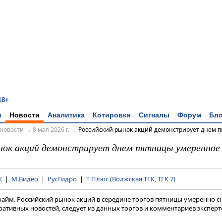
18+
и
Новости
Аналитика
Котировки
Сигналы
Форум
Бло
новости
→
8 мая 2026 г.
→
Российский рынок акций демонстрирует днем пя
нок акций демонстрирует днем пятницы умеренное
К
|
М.Видео
|
РусГидро
|
Т Плюс (Волжская ТГК, ТГК 7)
райм. Российский рынок акций в середине торгов пятницы умеренно с
ативных новостей, следует из данных торгов и комментариев эксперт