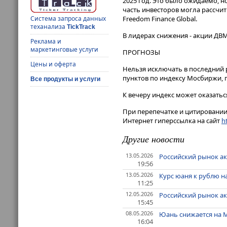
2025 год. Это было ожидаемо, н
часть инвесторов могла рассчит
Freedom Finance Global.
Система запроса данных
теханализа
TickTrack
В лидерах снижения - акции ДВМП (
Реклама и
маркетинговые услуги
ПРОГНОЗЫ
Цены и оферта
Нельзя исключать в последний 
пунктов по индексу Мосбиржи, 
Все продукты и услуги
К вечеру индекс может оказаться
При перепечатке и цитировании 
Интернет гиперссылка на сайт
ht
Другие новости
13.05.2026
Российский рынок а
19:56
13.05.2026
Курс юаня к рублю н
11:25
12.05.2026
Российский рынок ак
15:45
08.05.2026
Юань снижается на 
16:04