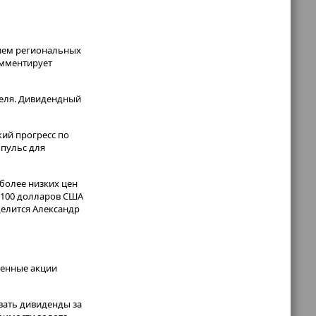
нием региональных
омментирует
теля. Дивидендный
ий прогресс по
мпульс для
более низких цен
и 100 долларов США
делится Александр
овенные акции
вать дивиденды за