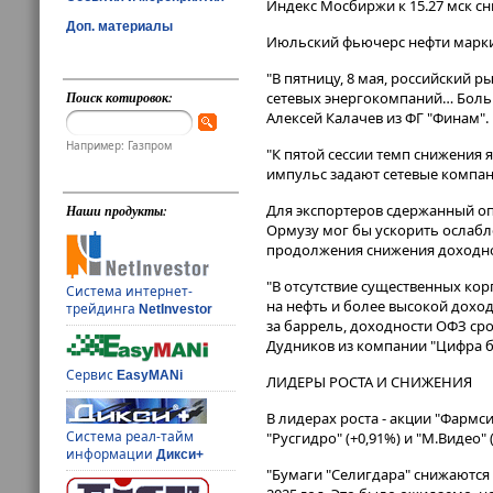
Индекс Мосбиржи к 15​​​.27 мск с
Доп. материалы
Июльский фьючерс нефти марки B
"В пятницу, 8 мая, российский
Поиск котировок:
сетевых энергокомпаний… Больша
Алексей Калачев из ФГ "Финам".
Например: Газпром
"К пятой сессии темп снижения 
импульс задают сетевые компани
Для экспортеров сдержанный оп
Наши продукты:
Ормузу мог бы ускорить ослабл
продолжения снижения доходно
"В отсутствие существенных ко
Система интернет-
на нефть и более высокой доход
трейдинга
NetInvestor
за баррель, доходности ОФЗ сро
Дудников из компании "Цифра б
Сервис
EasyMANi
ЛИДЕРЫ РОСТА И СНИЖЕНИЯ
В лидерах роста - акции "Фармси
Система реал-тайм
"Русгидро" (+0,91%) и "М.Видео" (
информации
Дикси+
"Бумаги "Селигдара" снижаются