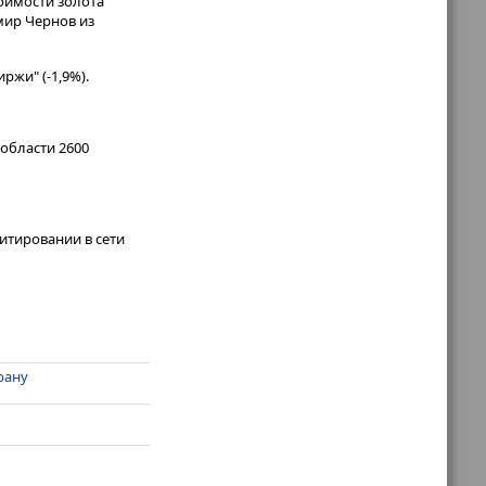
тоимости золота
мир Чернов из
иржи" (-1,9%).
области 2600
итировании в сети
рану