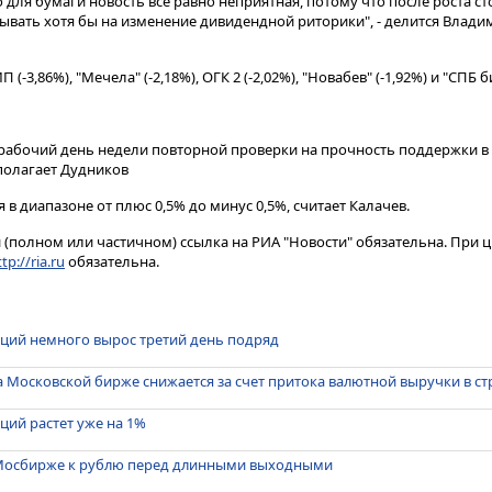
о для бумаги новость все равно неприятная, потому что после роста с
ывать хотя бы на изменение дивидендной риторики", - делится Влади
-3,86%), "Мечела" (-2,18%), ОГК 2 (-2,02%), "Новабев" (-1,92%) и "СПБ б
рабочий день недели повторной проверки на прочность поддержки в 
полагает Дудников
 в диапазоне от плюс 0,5% до минус 0,5%, считает Калачев.
(полном или частичном) ссылка на РИА "Новости" обязательна. При ц
tp://ria.ru
обязательна.
кций немного вырос третий день подряд
а Московской бирже снижается за счет притока валютной выручки в ст
ций растет уже на 1%
Мосбирже к рублю перед длинными выходными