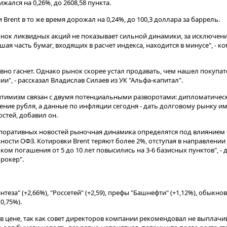
нижался на 0,26%, до 2608,58 пункта.
rent в то же время дорожал на 0,24%, до 100,3 доллара за баррель.
 рынок ликвидных акций не показывает сильной динамики, за исключе
я часть бумаг, входящих в расчет индекса, находится в минусе", - к
явно гаснет. Однако рынок скорее устал продавать, чем нашел покупа
и", - рассказал Владислав Силаев из УК "Альфа-капитал".
тимизм связан с двумя потенциальными разворотами: дипломатическ
ение рубля, а данные по инфляции сегодня - дать долговому рынку и
стей, добавил он.
рпоративных новостей рыночная динамика определятся под влиянием 
ности ОФЗ. Котировки Brent теряют более 2%, отступая в направлени
ком погашения от 5 до 10 лет повысились на 3-6 базисных пунктов", - 
рокер".
нтеза" (+2,66%), "Россетей" (+2,59), префы "Башнефти" (+1,12%), обыкн
0,75%).
 в цене, так как совет директоров компании рекомендовал не выплачи