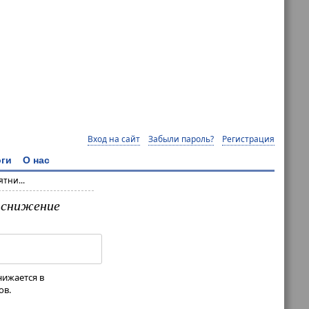
Вход на сайт
Забыли пароль?
Регистрация
ги
О нас
тни...
 снижение
нижается в
ов.