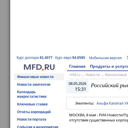
Курс доллара
Курс евро
Мобильная версия
81.4077
94.0585
Главная
Продукты и услуг
mfd.ru
→
Новости
→
Финансовые 
Финансовые новости
08.05.2026
Российский ры
Новости эмитентов
15:31
Календарь
макростатистики
Эмитенты:
Альфа Капитал У
Ключевые ставки
Отчёты корпораций
МОСКВА, 8 мая - РИА Новости/П
Новости портала
отсутствие существенных корпор
События и мероприятия