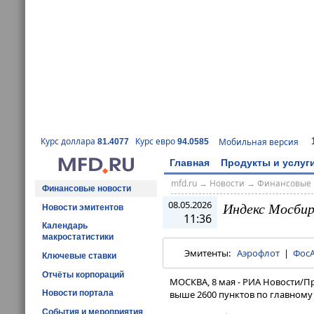
Курс доллара
Курс евро
Мобильная версия
81.4077
94.0585
Главная
Продукты и услуг
mfd.ru
→
Новости
→
Финансовые 
Финансовые новости
08.05.2026
Индекс Мосбир
Новости эмитентов
11:36
Календарь
макростатистики
Эмитенты:
Аэрофлот
|
Фос
Ключевые ставки
Отчёты корпораций
МОСКВА, 8 мая - РИА Новости/П
Новости портала
выше 2600 пунктов по главному 
События и мероприятия