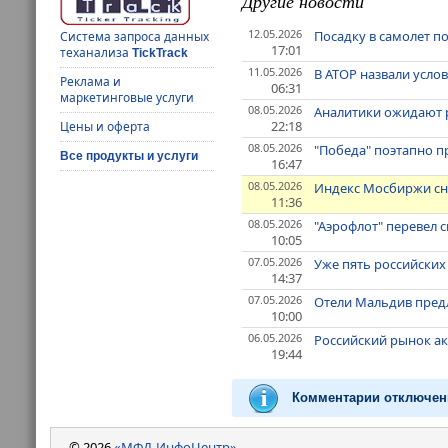
Другие новости
12.05.2026
Посадку в самолет по
Система запроса данных
17:01
теханализа
TickTrack
11.05.2026
В АТОР назвали усло
Реклама и
06:31
маркетинговые услуги
08.05.2026
Аналитики ожидают р
22:18
Цены и оферта
08.05.2026
"Победа" поэтапно 
Все продукты и услуги
16:47
08.05.2026
Индекс Мосбиржи сно
11:36
08.05.2026
"Аэрофлот" перевел 
10:05
07.05.2026
Уже пять российски
14:37
07.05.2026
Отели Мальдив предл
10:00
06.05.2026
Российский рынок ак
19:44
Комментарии отключен
© 2026
«МФД-ИнфоЦентр»