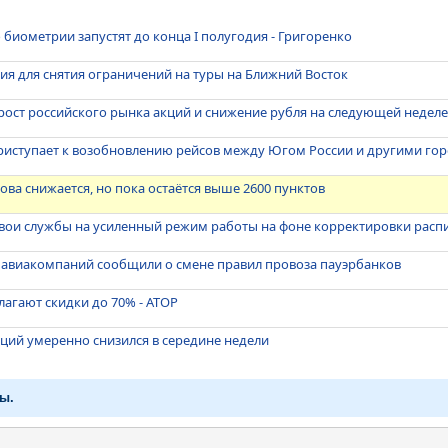
 биометрии запустят до конца I полугодия - Григоренко
вия для снятия ограничений на туры на Ближний Восток
ост российского рынка акций и снижение рубля на следующей недел
приступает к возобновлению рейсов между Югом России и другими го
ва снижается, но пока остаётся выше 2600 пунктов
свои службы на усиленный режим работы на фоне корректировки расп
х авиакомпаний сообщили о смене правил провоза пауэрбанков
агают скидки до 70% - АТОР
ций умеренно снизился в середине недели
ы.