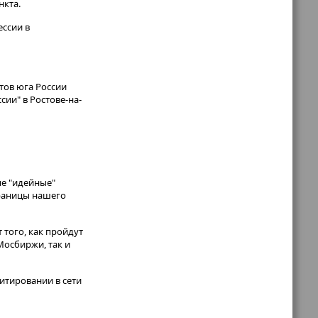
нкта.
ссии в
ртов юга России
ии" в Ростове-на-
ые "идейные"
границы нашего
 того, как пройдут
Мосбиржи, так и
итировании в сети