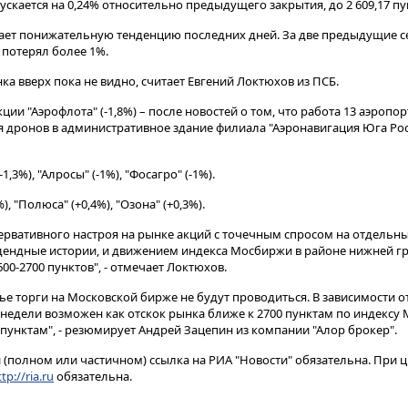
опускается на 0,24% относительно предыдущего закрытия, до 2 609,17 пу
ет понижательную тенденцию последних дней. За две предыдущие се
потерял более 1%.
ка вверх пока не видно, считает Евгений Локтюхов из ПСБ.
кции "Аэрофлота" (-1,8%) – после новостей о том, что работа 13 аэропо
 дронов в административное здание филиала "Аэронавигация Юга Росс
,3%), "Алросы" (-1%), "Фосагро" (-1%).
 "Полюса" (+0,4%), "Озона" (+0,3%).
ервативного настроя на рынке акций с точечным спросом на отдельн
идендные истории, и движением индекса Мосбиржи в районе нижней 
00-2700 пунктов", - отмечает Локтюхов.
нье торги на Московской бирже не будут проводиться. В зависимости от
недели возможен как отскок рынка ближе к 2700 пунктам по индексу 
0 пунктам", - резюмирует Андрей Зацепин из компании "Алор брокер".
(полном или частичном) ссылка на РИА "Новости" обязательна. При ц
tp://ria.ru
обязательна.