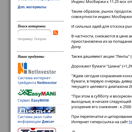
Индекс Мосбиржи к 11​​​.25 мск 
Доп. материалы
Таким образом, рынок продолжа
совокупности индекс Мосбиржи 
Поиск котировок:
И сильных идей для отскока рын
В частности, снижаются в цене а
Например: Газпром
приостановлена из-за попадания
Дону.
Также дешевеют акции "Ленты" (-1
Наши продукты:
Дорожают бумаги "Циана" (+1,2%),
"Ждем сегодня сохранения конс
Система интернет-
бумаги, в первую очередь див
трейдинга
NetInvestor
текущего целевого диапазона 26
"При этом в субботу и воскресе
Сервис
EasyMANi
выходные, в начале следующей 
ускорение его снижения - к 250
При перепечатке и цитировании 
Система реал-тайм
Интернет гиперссылка на сайт
ht
информации
Дикси+