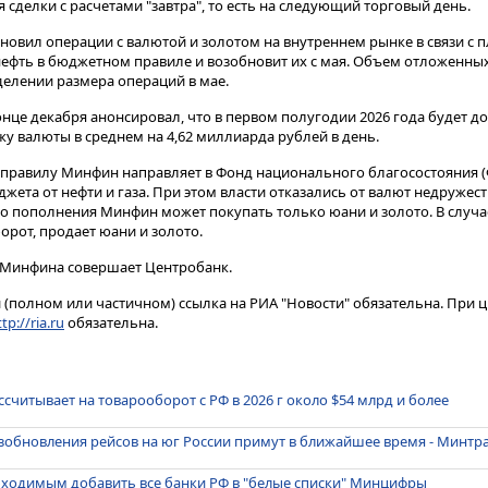
сделки с расчетами "завтра", то есть на следующий торговый день​​​.
новил операции с валютой и золотом на внутреннем рынке в связи с
ефть в бюджетном правиле и возобновит их с мая. Объем отложенных
делении размера операций в мае.
онце декабря анонсировал, что в первом полугодии 2026 года будет д
 валюты в среднем на 4,62 миллиарда рублей в день.
равилу Минфин направляет в Фонд национального благосостояния 
та от нефти и газа. При этом власти отказались от валют недружест
его пополнения Минфин может покупать только юани и золото. В случ
орот, продает юани и золото.
 Минфина совершает Центробанк.
(полном или частичном) ссылка на РИА "Новости" обязательна. При ц
tp://ria.ru
обязательна.
считывает на товарооборот с РФ в 2026 г около $54 млрд и более
зобновления рейсов на юг России примут в ближайшее время - Минтр
бходимым добавить все банки РФ в "белые списки" Минцифры