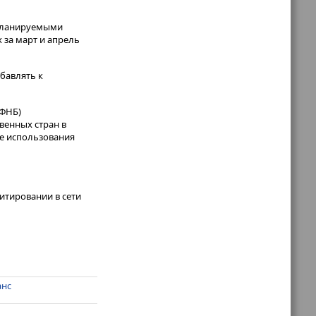
 планируемыми
 за март и апрель
обавлять к
(ФНБ)
венных стран в
ае использования
итировании в сети
анс