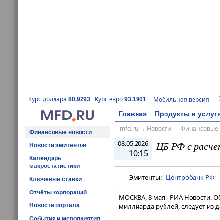
Курс доллара
Курс евро
Мобильная версия
80.9293
93.1901
Главная
Продукты и услуг
mfd.ru
→
Новости
→
Финансовые 
Финансовые новости
08.05.2026
ЦБ РФ с расче
Новости эмитентов
10:15
Календарь
макростатистики
Эмитенты:
Центробанк РФ
Ключевые ставки
Отчёты корпораций
МОСКВА, 8 мая - РИА Новости. О
Новости портала
миллиарда рублей, следует из д
События и мероприятия