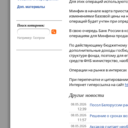
Для этих операций используются 
Доп. материалы
Минфин в начале марта приоста
изменениями базовой цены на н
операций будет учтен при опре
Поиск котировок:
В свою очередь Банк России в к
операциям для Минфина продажу
Например: Газпром
По действующему бюджетному п
дополнительные доходы госбюдже
структуре фонда, поэтому для 
средств ФНБ министерство, наоб
Операции на рынке в интересах
При перепечатке и цитировании 
Интернет гиперссылка на сайт
ht
Другие новости
08.05.2026
Посол Белоруссии рас
12:39
08.05.2026
Решение о сроках во
11:57
08.05.2026
Аксаков считает нео