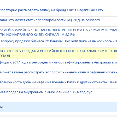
 повторно рассмотреть заявку на бренд Curtis Elegant Earl Grey
зали, кто может стать оператором гостиниц РЖД на вокзалах
АКИЕЙ АВАРИЙНЫХ ПОСТАВОК ЭЛЕКТРОЭНЕРГИИ НА УКРАИНУ НЕ УДА
И, НО НАПРАВИЛО КИЕВУ СИГНАЛ - МИД РФ
вопросу продажи бизнеса РФ банком UniCredit пока не выносилось - 
ПО ВОПРОСУ ПРОДАЖИ РОССИЙСКОГО БИЗНЕСА ИТАЛЬЯНСКИМ БАНК
ЕСКОВ
ицит с 2017 года и рекордный импорт зафиксированы в Австралии в 
 может в июне рассмотреть вопрос о снижении ставки рефинансирова
возможность добычи нефти на военных базах и других объектах Пент
 мая продал на внутреннем рынке юани на 13,9 млрд руб
ы.