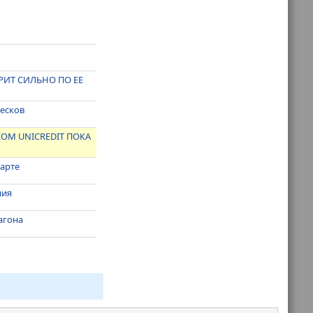
РИТ СИЛЬНО ПО ЕЕ
Песков
ОМ UNICREDIT ПОКА
марте
ния
агона