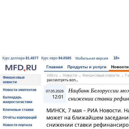
18+
Курс доллара
Курс евро
Мобильная версия
81.4077
94.0585
Главная
Продукты и услуги
Новости
mfd.ru
→
Новости
→
Финансовые новости
→
7 
Финансовые
рассмотреть воп...
новости
Нацбанк Белоруссии мо
Новости эмитентов
07.05.2026
12:01
снижении ставки рефин
Календарь
макростатистики
МИНСК, 7 мая – РИА Новости. 
Ключевые ставки
может на ближайшем заседании
Отчёты корпораций
снижении ставки рефинансиро
Новости портала