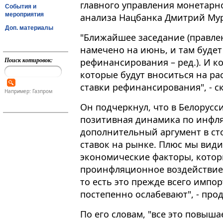
главного управления монетарн
События и
мероприятия
анализа Нацбанка Дмитрий Му
Доп. материалы
"Ближайшее заседание (правления
намечено на июнь, и там будет
Поиск котировок:
рефинансирования – ред.). И к
которые будут вноситься на ра
ставки рефинансирования", - с
Например: Газпром
Он подчеркнул, что в Белорус
позитивная динамика по инфляц
дополнительный аргумент в с
ставок на рынке. Плюс мы вид
экономические факторы, котор
проинфляционное воздействие, 
то есть это прежде всего импо
постепенно ослабевают", - про
По его словам, "все это повыша