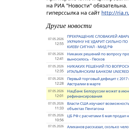
на РИА "Новости" обязательна.
гиперссылка на сайт
http://ria.r
Другие новости
ПРЕКРАЩЕНИЕ СЛОВАКИЕЙ АВАР
07.05.2026
УКРАИНУ НЕ УДАРИТ СИЛЬНО ПО
12:55
КИЕВУ СИГНАЛ - МИД РФ
Никаких решений по вопросу прод
07.05.2026
12:41
выносилось - Песков
НИКАКИХ РЕШЕНИЙ ПО ВОПРОС
07.05.2026
12:35
ИТАЛЬЯНСКИМ БАНКОМ UNICREDI
Первый торговый дефицит с 2017
07.05.2026
12:28
Австралии в марте
Нацбанк Белоруссии может в июн
07.05.2026
12:01
рефинансирования
Власти США изучают возможность
07.05.2026
11:33
объектах Пентагона
07.05.2026
ЦБ РФ с расчетами 6 мая продал 
10:56
07.05.2026
Алиханов рассказал, сколько чел