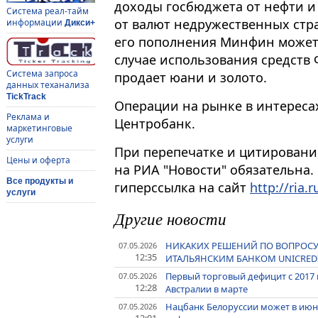
доходы госбюджета от нефти и 
Система реал-тайм
от валют недружественных стра
информации
Дикси+
его пополнения Минфин может 
случае использования средств 
Система запроса
продает юани и золото.
данных теханализа
TickTrack
Операции на рынке в интерес
Реклама и
Центробанк.
маркетинговые
услуги
При перепечатке и цитировани
Цены и оферта
на РИА "Новости" обязательна.
Все продукты и
гиперссылка на сайт
http://ria.r
услуги
Другие новости
НИКАКИХ РЕШЕНИЙ ПО ВОПРОС
07.05.2026
12:35
ИТАЛЬЯНСКИМ БАНКОМ UNICREDI
Первый торговый дефицит с 2017
07.05.2026
12:28
Австралии в марте
Нацбанк Белоруссии может в июн
07.05.2026