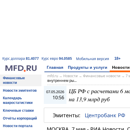
18+
Курс доллара
Курс евро
Мобильная версия
81.4077
94.0585
Главная
Продукты и услуги
Новости
mfd.ru
→
Новости
→
Финансовые новости
→
7 
Финансовые
внутреннем ры...
новости
ЦБ РФ с расчетами 6 ма
Новости эмитентов
07.05.2026
10:56
на 13,9 млрд руб
Календарь
макростатистики
Ключевые ставки
Эмитенты:
Центробанк РФ
Отчёты корпораций
Новости портала
МОСКВА, 7 мая - РИА Новости.