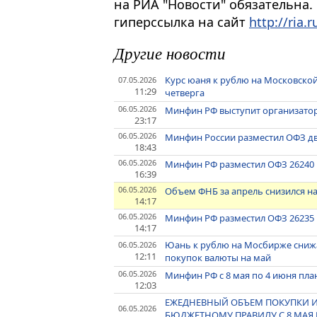
на РИА "Новости" обязательна.
гиперссылка на сайт
http://ria.r
Другие новости
Курс юаня к рублю на Московской
07.05.2026
11:29
четверга
06.05.2026
Минфин РФ выступит организатор
23:17
06.05.2026
Минфин России разместил ОФЗ дв
18:43
06.05.2026
Минфин РФ разместил ОФЗ 26240 н
16:39
06.05.2026
Объем ФНБ за апрель снизился на 
14:17
06.05.2026
Минфин РФ разместил ОФЗ 26235 н
14:17
Юань к рублю на Мосбирже сниж
06.05.2026
12:11
покупок валюты на май
06.05.2026
Минфин РФ с 8 мая по 4 июня план
12:03
ЕЖЕДНЕВНЫЙ ОБЪЕМ ПОКУПКИ 
06.05.2026
БЮДЖЕТНОМУ ПРАВИЛУ С 8 МАЯ П