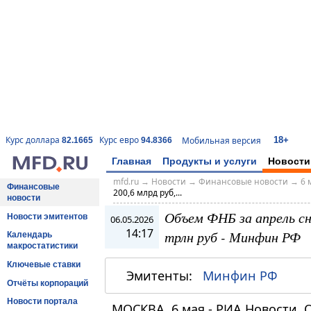
18+
Курс доллара
Курс евро
Мобильная версия
82.1665
94.8366
Главная
Продукты и услуги
Новости
mfd.ru
→
Новости
→
Финансовые новости
→
6 
Финансовые
200,6 млрд руб,...
новости
Объем ФНБ за апрель сни
Новости эмитентов
06.05.2026
14:17
трлн руб - Минфин РФ
Календарь
макростатистики
Ключевые ставки
Эмитенты:
Минфин РФ
Отчёты корпораций
Новости портала
МОСКВА, 6 мая - РИА Новости.