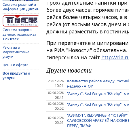
прохладительные напитки при
Система реал-тайм
более двух часов, горячее пит
информации
Дикси+
рейса более четырех часов, а 
рейса (от восьми часов днем и
Система запроса
должны разместить в гостиниц
данных теханализа
TickTrack
При перепечатке и цитировани
Реклама и
на РИА "Новости" обязательна.
маркетинговые
гиперссылка на сайт
http://ria.r
услуги
Цены и оферта
Другие новости
Все продукты и
услуги
Количество рейсов между Россией 
23.07.2026
10:21
неделю - АТОР
02.06.2026
"Азимут", Red Wings и "Ютэйр" го
08:41
02.06.2026
"Азимут", Red Wings и "Ютэйр" го
05:52
"АЗИМУТ", RED WINGS И "ЮТЭЙР
02.06.2026
САУДОВСКОЙ АРАВИЕЙ НА ФОНЕ 
05:51
ПЕРЕД ПМЭФ