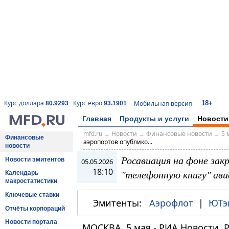
18+
Курс доллара
Курс евро
Мобильная версия
80.9293
93.1901
Главная
Продукты и услуги
Новости
mfd.ru
→
Новости
→
Финансовые новости
→
5 
Финансовые
аэропортов опублико...
новости
Росавиация на фоне зак
Новости эмитентов
05.05.2026
18:10
"телефонную книгу" ав
Календарь
макростатистики
Ключевые ставки
Эмитенты:
Аэрофлот
|
ЮТэ
Отчёты корпораций
Новости портала
МОСКВА, 5 мая - РИА Новости. 