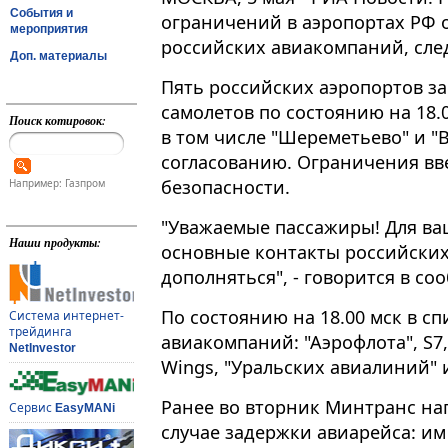
События и
ограничений в аэропортах РФ 
мероприятия
российских авиакомпаний, сле
Доп. материалы
Пять российских аэропортов з
самолетов по состоянию на 18​​​
Поиск котировок:
в том числе "Шереметьево" и "
согласованию. Ограничения в
безопасности.
Например: Газпром
"Уважаемые пассажиры! Для ва
Наши продукты:
основные контакты российских
дополняться", - говорится в с
По состоянию на 18.00 мск в с
Система интернет-
трейдинга
авиакомпаний: "Аэрофлота", S7, 
NetInvestor
Wings, "Уральских авиалиний" и 
Ранее во вторник Минтранс на
Сервис
EasyMANi
случае задержки авиарейса: и