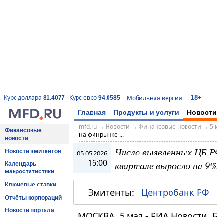
18+
Курс доллара
Курс евро
Мобильная версия
81.4077
94.0585
Главная
Продукты и услуги
Новости
mfd.ru
→
Новости
→
Финансовые новости
→
5 
Финансовые
на финрынке ...
новости
Число выявленных ЦБ РФ
Новости эмитентов
05.05.2026
16:00
квартале выросло на 9%
Календарь
макростатистики
Ключевые ставки
Эмитенты:
Центробанк РФ
Отчёты корпораций
Новости портала
МОСКВА, 5 мая - РИА Новости. 