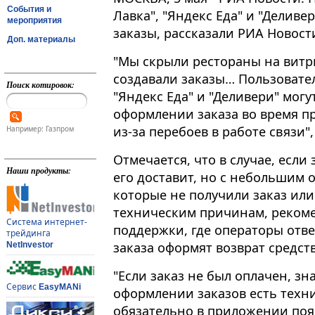
События и
Лавка", "Яндекс Еда" и "Деливе
мероприятия
заказы, рассказали РИА Новост
Доп. материалы
"Мы скрыли рестораны на витр
создавали заказы… Пользовател
Поиск котировок:
"Яндекс Еда" и "Деливери" мог
оформлении заказа во время п
из-за перебоев в работе связи", 
Например: Газпром
Отмечается, что в случае, если
Наши продукты:
его доставит, но с небольшим 
которые не получили заказ или 
техническим причинам, рекоме
Система интернет-
поддержки, где операторы отве
трейдинга
заказа оформят возврат средств
NetInvestor
"Если заказ не был оплачен, зн
Сервис
EasyMANi
оформлении заказов есть техн
обязательно в приложении поя