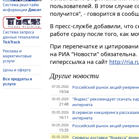
пользователей. В этом случае с
Система реал-тайм
информации
Дикси+
получится", - говорится в сооб
В пресс-службе добавили, что 
Система запроса
работе сразу после того, как м
данных теханализа
TickTrack
При перепечатке и цитировани
Реклама и
на РИА "Новости" обязательна.
маркетинговые
гиперссылка на сайт
http://ria.r
услуги
Цены и оферта
Другие новости
Все продукты и
услуги
07.05.2026
Российский рынок акций умеренн
19:54
"Яндекс" рекомендует скачать к
05.05.2026
21:48
интернета
В сервисах кикшеринга рассказал
05.05.2026
16:11
интернета
05.05.2026
Российский рынок акций умеренн
15:35
05.05.2026
Сервисы доставки "Яндекса" вре