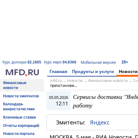
18+
Курс доллара
Курс евро
Мобильная версия
82.1665
94.8366
Главная
Продукты и услуги
Новости
mfd.ru
→
Новости
→
Финансовые новости
→
5 
Финансовые
приостанови...
новости
Сервисы доставки "Янд
Новости эмитентов
05.05.2026
12:11
работу
Календарь
макростатистики
Ключевые ставки
Эмитенты:
Яндекс
Отчёты корпораций
Новости портала
МОСКВА, 5 мая - РИА Новости. 