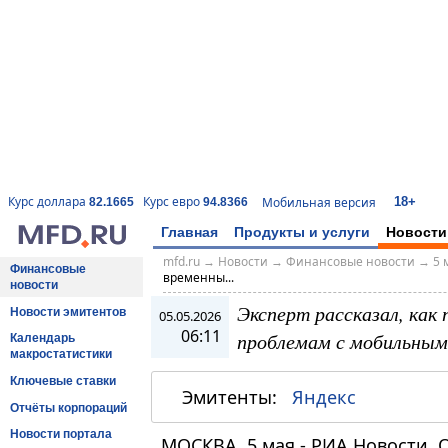
18+
Курс доллара
Курс евро
Мобильная версия
82.1665
94.8366
Главная
Продукты и услуги
Новости
mfd.ru
→
Новости
→
Финансовые новости
→
5 
Финансовые
временны...
новости
Эксперт рассказал, как
Новости эмитентов
05.05.2026
06:11
проблемам с мобильным
Календарь
макростатистики
Ключевые ставки
Эмитенты:
Яндекс
Отчёты корпораций
Новости портала
МОСКВА, 5 мая - РИА Новости.