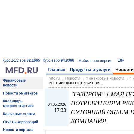
18+
Курс доллара
Курс евро
Мобильная версия
82.1665
94.8366
Главная
Продукты и услуги
Новости
mfd.ru
→
Новости
→
Финансовые новости
→
4 
Финансовые
РОССИЙСКИМ ПОТРЕБИТЕЛЯ...
новости
"ГАЗПРОМ" 1 МАЯ 
Новости эмитентов
ПОТРЕБИТЕЛЯМ РЕК
Календарь
04.05.2026
макростатистики
17:33
СУТОЧНЫЙ ОБЪЕМ ГА
Ключевые ставки
КОМПАНИЯ
Отчёты корпораций
Новости портала