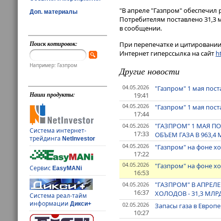
"В апреле "Газпром" обеспечил 
Доп. материалы
Потребителям поставлено 31,3 
в сообщении.
Поиск котировок:
При перепечатке и цитировании 
Интернет гиперссылка на сайт
ht
Например: Газпром
Другие новости
04.05.2026
"Газпром" 1 мая пос
Наши продукты:
19:41
04.05.2026
"Газпром" 1 мая пос
17:44
"ГАЗПРОМ" 1 МАЯ 
04.05.2026
Система интернет-
17:33
ОБЪЕМ ГАЗА В 963,
трейдинга
NetInvestor
04.05.2026
"Газпром" на фоне х
17:22
04.05.2026
"Газпром" на фоне х
Сервис
EasyMANi
16:53
"ГАЗПРОМ" В АПРЕЛ
04.05.2026
16:37
ХОЛОДОВ - 31,3 МЛ
Система реал-тайм
информации
Дикси+
02.05.2026
Запасы газа в Европ
10:27