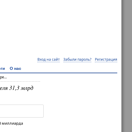
Вход на сайт
Забыли пароль?
Регистрация
ги
О нас
е...
еля 31,3 млрд
,3 миллиарда