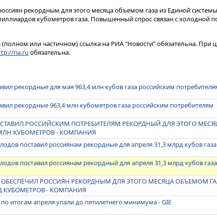
россиян рекордным для этого месяца объемом газа из Единой системы г
миллиардов кубометров газа. Повышенный спрос связан с холодной по
(полном или частичном) ссылка на РИА "Новости" обязательна. При ц
tp://ria.ru
обязательна.
тавил рекордные для мая 963,4 млн кубов газа российским потребителя
тавил рекордные 963,4 млн кубометров газа российским потребителям
ПОСТАВИЛ РОССИЙСКИМ ПОТРЕБИТЕЛЯМ РЕКОРДНЫЙ ДЛЯ ЭТОГО МЕС
4 МЛН КУБОМЕТРОВ - КОМПАНИЯ
олодов поставил россиянам рекордные для апреля 31,3 млрд кубов газа
олодов поставил россиянам рекордный для апреля 31,3 млрд кубов газ
Е ОБЕСПЕЧИЛ РОССИЯН РЕКОРДНЫМ ДЛЯ ЭТОГО МЕСЯЦА ОБЪЕМОМ ГА
РД КУБОМЕТРОВ - КОМПАНИЯ
е по итогам апреля упали до пятилетнего минимума - GIE