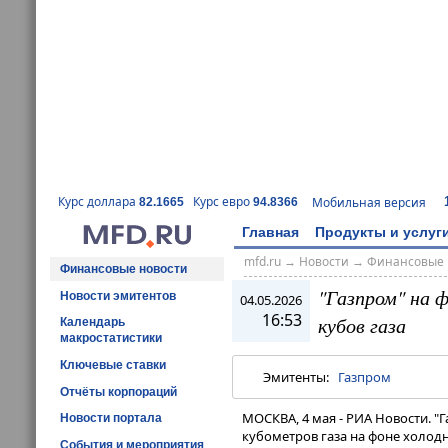
Курс доллара
Курс евро
Мобильная версия
82.1665
94.8366
Главная
Продукты и услуг
mfd.ru
→
Новости
→
Финансовые 
Финансовые новости
"Газпром" на ф
Новости эмитентов
04.05.2026
16:53
кубов газа
Календарь
макростатистики
Ключевые ставки
Эмитенты:
Газпром
Отчёты корпораций
МОСКВА, 4 мая - РИА Новости. "
Новости портала
кубометров газа на фоне холод
События и мероприятия