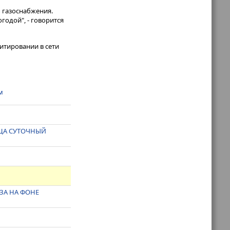
азоснабжения​​​.
годой", - говорится
итировании в сети
м
ЯЦА СУТОЧНЫЙ
а
ЗА НА ФОНЕ