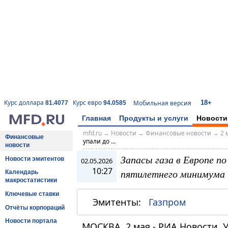
18+
Курс доллара
Курс евро
Мобильная версия
81.4077
94.0585
Главная
Продукты и услуги
Новости
mfd.ru
→
Новости
→
Финансовые новости
→
2 
Финансовые
упали до ...
новости
Запасы газа в Европе по
Новости эмитентов
02.05.2026
10:27
пятилетнего минимума 
Календарь
макростатистики
Ключевые ставки
Эмитенты:
Газпром
Отчёты корпораций
Новости портала
МОСКВА, 2 мая - РИА Новости.