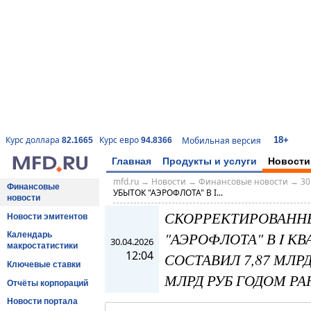
18+
Курс доллара
Курс евро
Мобильная версия
82.1665
94.8366
Главная
Продукты и услуги
Новости
mfd.ru
→
Новости
→
Финансовые новости
→
30
Финансовые
УБЫТОК "АЭРОФЛОТА" В I...
новости
СКОРРЕКТИРОВАНН
Новости эмитентов
"АЭРОФЛОТА" В I КВ
Календарь
30.04.2026
макростатистики
12:04
СОСТАВИЛ 7,87 МЛРД
Ключевые ставки
МЛРД РУБ ГОДОМ РА
Отчёты корпораций
Новости портала