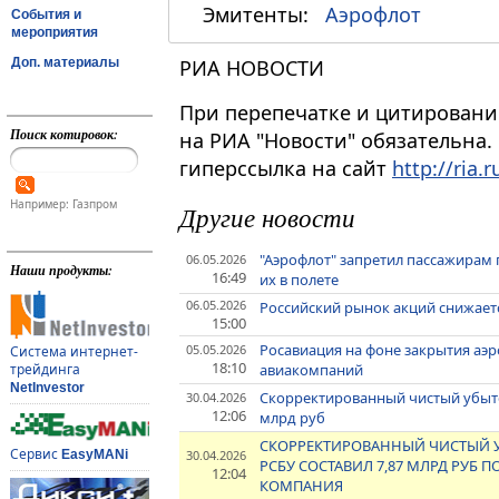
Эмитенты:
Аэрофлот
События и
мероприятия
Доп. материалы
РИА НОВОСТИ
При перепечатке и цитировани
Поиск котировок:
на РИА "Новости" обязательна.
гиперссылка на сайт
http://ria.r
Например: Газпром
Другие новости
"Аэрофлот" запретил пассажирам 
06.05.2026
Наши продукты:
16:49
их в полете
06.05.2026
Российский рынок акций снижаетс
15:00
Росавиация на фоне закрытия аэ
05.05.2026
Система интернет-
18:10
авиакомпаний
трейдинга
NetInvestor
Скорректированный чистый убыток
30.04.2026
12:06
млрд руб
СКОРРЕКТИРОВАННЫЙ ЧИСТЫЙ УБЫ
Сервис
30.04.2026
EasyMANi
РСБУ СОСТАВИЛ 7,87 МЛРД РУБ П
12:04
КОМПАНИЯ