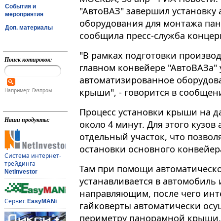
События и
"АвтоВАЗ" завершил установку
мероприятия
оборудования для монтажа пан
Доп. материалы
сообщила пресс-служба концер
"В рамках подготовки производ
Поиск котировок:
главном конвейере "АвтоВАЗа"
автоматизированное оборудов
крыши", - говорится в сообщении​
Например: Газпром
Процесс установки крыши на 
Наши продукты:
около 4 минут. Для этого кузов
отдельный участок, что позвол
остановки основного конвейер
Система интернет-
трейдинга
Там при помощи автоматическ
NetInvestor
устанавливается в автомобиль
направляющим, после чего инт
Сервис
EasyMANi
гайковерты автоматически осу
периметру панорамной крыши.