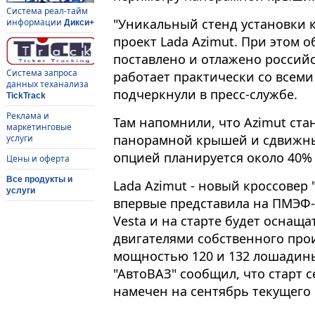
Система реал-тайм
"Уникальный стенд установки 
информации
Дикси+
проект Lada Azimut. При этом 
поставлено и отлажено россий
Система запроса
работает практически со всеми
данных теханализа
подчеркнули в пресс-службе.
TickTrack
Реклама и
Там напомнили, что Azimut ста
маркетинговые
панорамной крышей и сдвижны
услуги
опцией планируется около 40%
Цены и оферта
Все продукты и
Lada Azimut - новый кроссовер
услуги
впервые представила на ПМЭФ-
Vesta и на старте будет осна
двигателями собственного прои
мощностью 120 и 132 лошадины
"АвтоВАЗ" сообщил, что старт 
намечен на сентябрь текущего 