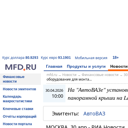
18+
Курс доллара
Курс евро
Мобильная версия
80.9293
93.1901
Главная
Продукты и услуги
Новости
mfd.ru
→
Новости
→
Финансовые новости
→
30
Финансовые
оборудование для монта...
новости
На "АвтоВАЗе" установ
Новости эмитентов
30.04.2026
10:00
панорамной крыши на L
Календарь
макростатистики
Ключевые ставки
Эмитенты:
АвтоВАЗ
Отчёты корпораций
Новости портала
МОСКВА, 30 апр - РИА Новости