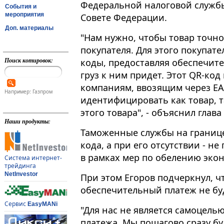
Федеральной налоговой службы
События и
мероприятия
Совете Федерации.
Доп. материалы
"Нам нужно, чтобы товар точн
покупателя​​​. Для этого покуп
Поиск котировок:
коды, предоставляя обеспечите
груз к ним придет. Этот QR-ко
компаниям, ввозящим через ЕАЭ
Например: Газпром
идентифицировать как товар, т
этого товара", - объяснил глава
Наши продукты:
Таможенные службы на границе
кода, а при его отсутствии - не 
в рамках мер по обелению эко
Система интернет-
трейдинга
NetInvestor
При этом Егоров подчеркнул, 
обеспечительный платеж не бу
Сервис
EasyMANi
"Для нас не является самоцель
платежа. Мы пошагово сразу буд