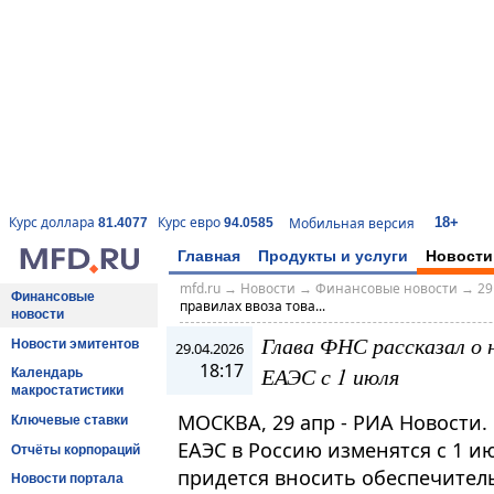
18+
Курс доллара
Курс евро
Мобильная версия
81.4077
94.0585
Главная
Продукты и услуги
Новости
mfd.ru
→
Новости
→
Финансовые новости
→
29
Финансовые
правилах ввоза това...
новости
Глава ФНС рассказал о 
Новости эмитентов
29.04.2026
18:17
ЕАЭС с 1 июля
Календарь
макростатистики
МОСКВА, 29 апр - РИА Новости.
Ключевые ставки
ЕАЭС в Россию изменятся с 1 и
Отчёты корпораций
придется вносить обеспечитель
Новости портала