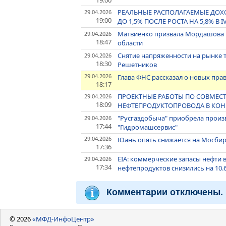
19:00
РЕАЛЬНЫЕ РАСПОЛАГАЕМЫЕ ДОХО
29.04.2026
19:00
ДО 1,5% ПОСЛЕ РОСТА НА 5,8% В I
Матвиенко призвала Мордашова 
29.04.2026
18:47
области
Снятие напряженности на рынке т
29.04.2026
18:30
Решетников
29.04.2026
Глава ФНС рассказал о новых прав
18:17
ПРОЕКТНЫЕ РАБОТЫ ПО СОВМЕСТ
29.04.2026
18:09
НЕФТЕПРОДУКТОПРОВОДА В КОНГО
"Русгаздобыча" приобрела произ
29.04.2026
17:44
"Гидромашсервис"
29.04.2026
Юань опять снижается на Мосбир
17:36
EIA: коммерческие запасы нефти в
29.04.2026
17:34
нефтепродуктов снизились на 10.
Комментарии отключены.
© 2026
«МФД-ИнфоЦентр»