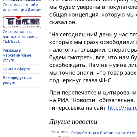
Система реал-тайм
мы будем уверены в покупателе,
информации
Дикси+
общая концепция, которую мы с
сказал он.
Система запроса
"На сегодняшний день у нас пя
данных теханализа
которых мы сразу освободили:
TickTrack
налогоплательщики, операторы
Реклама и
маркетинговые
будем смотреть, все, что нам б
услуги
освобождать. Нам не нужна ли
Цены и оферта
мы точно знали, что товар заеха
Все продукты и
подчеркнул глава ФНС.
услуги
При перепечатке и цитировани
на РИА "Новости" обязательна.
гиперссылка на сайт
http://ria.r
Другие новости
29.04.2026
Безработица в России в марте сост