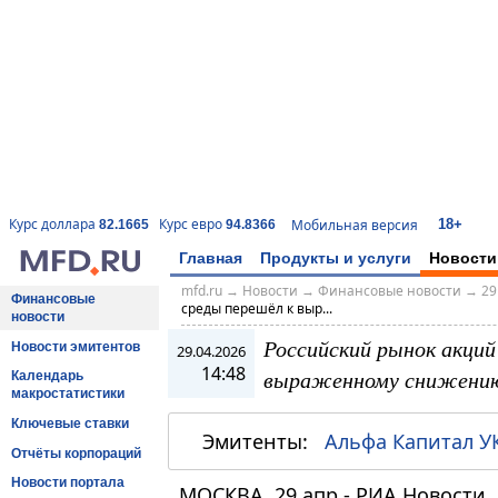
18+
Курс доллара
Курс евро
Мобильная версия
82.1665
94.8366
Главная
Продукты и услуги
Новости
mfd.ru
→
Новости
→
Финансовые новости
→
29
Финансовые
среды перешёл к выр...
новости
Российский рынок акций
Новости эмитентов
29.04.2026
14:48
выраженному снижени
Календарь
макростатистики
Ключевые ставки
Эмитенты:
Альфа Капитал У
Отчёты корпораций
Новости портала
МОСКВА, 29 апр - РИА Новости.