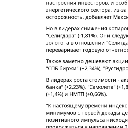
настроения инвесторов, и осо
энергетического сектора, из-з
осторожность, добавляет Макс
Но в лидерах снижения котирово
"Селигдара" (-1,81%). Они след
золото, а в отношении "Селиг
переваривает годовую отчетнос
Также заметно дешевеют акции "
"СПБ биржи" (−2,34%), "Русгидро"
В лидерах роста стоимости - а
банка" (+2,23%), "Самолета" (+1,
(+1,4%) и НМТП (+0,66%).
"К настоящему времени индекс
минимумов с первой декады дек
позитивного импульса нисход
продолжиться в направлении 2