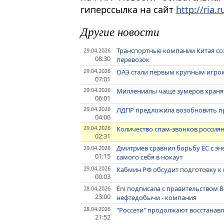
гиперссылка на сайт
http://ria.r
Другие новости
Транспортные компании Китая со
29.04.2026
08:30
перевозок
29.04.2026
ОАЭ стали первым крупным игро
07:01
29.04.2026
Миллениалы чаще зумеров храня
06:01
29.04.2026
ЛДПР предложила возобновить пр
04:06
29.04.2026
Количество спам-звонков россия
02:31
Дмитриев сравнил борьбу ЕС с э
29.04.2026
01:15
самого себя в нокаут
29.04.2026
Кабмин РФ обсудит подготовку к
00:03
Eni подписала с правительством 
28.04.2026
23:00
нефтедобычи - компания
28.04.2026
"Россети" продолжают восстанавл
21:52