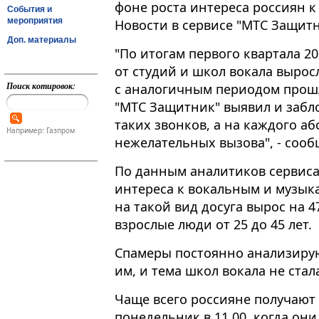
фоне роста интереса россиян к 
События и
мероприятия
Новости в сервисе "МТС Защитн
Доп. материалы
"По итогам первого квартала 2
от студий и школ вокала вырос
Поиск котировок:
с аналогичным периодом прошлог
"МТС Защитник" выявил и забл
таких звонков, а на каждого а
Например: Газпром
нежелательных вызова", - сооб
По данным аналитиков сервиса,
интереса к вокальным и музыка
на такой вид досуга вырос на 4
взрослые люди от 25 до 45 лет.
Спамеры постоянно анализирую
им, и тема школ вокала не ста
Чаще всего россияне получают
понедельник в 11.00, когда они