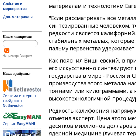
События и
материалам и технологиям Евг
мероприятия
"Если рассматривать все метал
Доп. материалы
синтезированные человеком, 
редкости является калифорний​​​
Поиск котировок:
стабильных металлах, которые
пальму первенства удерживает о
Например: Газпром
Как пояснил Вишневский, в пр
его искусственно синтезируют 
Наши продукты:
государства в мире - Россия и
производства этого металла на
тоннами или килограммами, а 
Система интернет-
высокотехнологичной процеду
трейдинга
NetInvestor
Редкость калифорния напрямую
отметил эксперт. Цена этого м
Сервис
EasyMANi
десятков миллионов долларов з
ядерной медицине (лучевая те