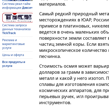
материалов.
Система реал-тайм
информации
Дикси+
Самый редкий природный мета
месторождениях в ЮАР, России,
примеси в платиновых, никеле
Система запроса
данных теханализа
ведется в очень маленьких объ
TickTrack
поверхности земли составляет 
Реклама и
частиц земной коры. Если взять
маркетинговые
услуги
микроскопическое количество м
Цены и оферта
песчинка.
Все продукты и
Стоимость осмия может варьиро
услуги
долларов за грамм в зависимос
металл и какой у него изотоп. 
сплавы для изготовления комп
космических аппаратов, для п
перьевых ручек, игл проигрыв
инструментов.