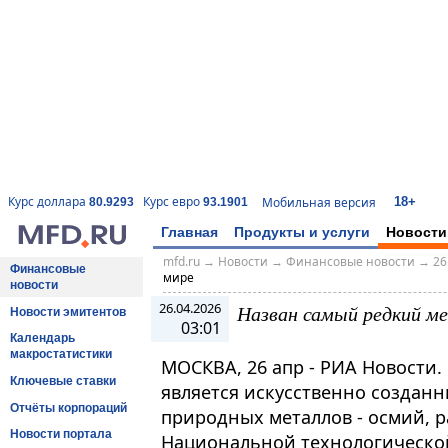
18+
Курс доллара
Курс евро
Мобильная версия
80.9293
93.1901
Главная
Продукты и услуги
Новости
mfd.ru
→
Новости
→
Финансовые новости
→
26
Финансовые
мире
новости
26.04.2026
Назван самый редкий ме
Новости эмитентов
03:01
Календарь
макростатистики
МОСКВА, 26 апр - РИА Новости
Ключевые ставки
является искусственно создан
Отчёты корпораций
природных металлов - осмий, р
Новости портала
Национальной технологическо