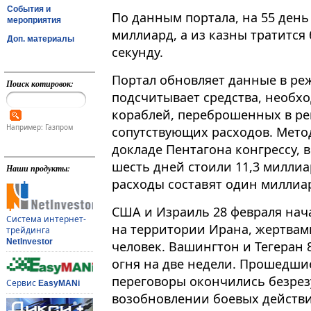
События и
По данным портала, на 55 ден
мероприятия
миллиард, а из казны тратится 
Доп. материалы
секунду​​​.
Портал обновляет данные в ре
Поиск котировок:
подсчитывает средства, необх
кораблей, переброшенных в рег
Например: Газпром
сопутствующих расходов. Мето
докладе Пентагона конгрессу, 
шесть дней стоили 11,3 миллиа
Наши продукты:
расходы составят один миллиар
США и Израиль 28 февраля нач
Система интернет-
на территории Ирана, жертвами
трейдинга
NetInvestor
человек. Вашингтон и Тегеран
огня на две недели. Прошедшие
переговоры окончились безрезу
Сервис
EasyMANi
возобновлении боевых действи