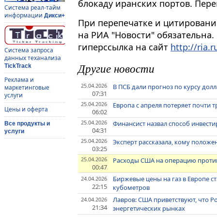
блокаду иранских портов. Пер
Система реал-тайм
информации
Дикси+
При перепечатке и цитировани
на РИА "Новости" обязательна.
гиперссылка на сайт
http://ria.r
Система запроса
данных теханализа
Другие новости
TickTrack
Реклама и
25.04.2026
В ПСБ дали прогноз по курсу дол
маркетинговые
07:31
услуги
25.04.2026
Европа с апреля потеряет почти 
Цены и оферта
06:02
25.04.2026
Финансист назвал способ инвест
Все продукты и
04:31
услуги
25.04.2026
Эксперт рассказала, кому положе
03:25
25.04.2026
Расходы США на операцию против
00:47
Биржевые цены на газ в Европе ст
24.04.2026
22:15
кубометров
Лавров: США приветствуют, что 
24.04.2026
21:34
энергетических рынках