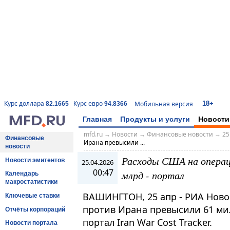
18+
Курс доллара
Курс евро
Мобильная версия
82.1665
94.8366
Главная
Продукты и услуги
Новости
mfd.ru
→
Новости
→
Финансовые новости
→
25
Финансовые
Ирана превысили ...
новости
Расходы США на операц
Новости эмитентов
25.04.2026
00:47
млрд - портал
Календарь
макростатистики
ВАШИНГТОН, 25 апр - РИА Ново
Ключевые ставки
против Ирана превысили 61 ми
Отчёты корпораций
портал Iran War Cost Tracker.
Новости портала