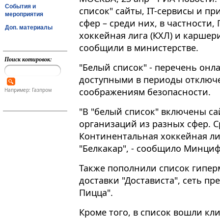
События и
список" сайты, IT-сервисы и п
мероприятия
сфер – среди них, в частности
Доп. материалы
хоккейная лига (КХЛ) и каршер
сообщили в министерстве.
Поиск котировок:
"Белый список" - перечень онл
доступными в периоды отключ
соображениям безопасности​​​.
Например: Газпром
"В "белый список" включены са
организаций из разных сфер. Ср
Континентальная хоккейная ли
"Белкакар", - сообщило Минци
Также пополнили список гиперм
доставки "Достависта", сеть п
Пицца".
Кроме того, в список вошли кли