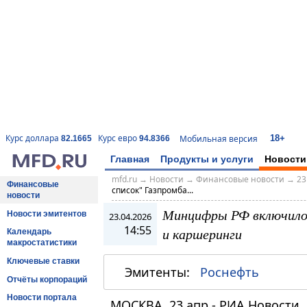
18+
Курс доллара
Курс евро
Мобильная версия
82.1665
94.8366
Главная
Продукты и услуги
Новости
mfd.ru
→
Новости
→
Финансовые новости
→
23
Финансовые
список" Газпромба...
новости
Минцифры РФ включило 
Новости эмитентов
23.04.2026
14:55
и каршеринги
Календарь
макростатистики
Ключевые ставки
Эмитенты:
Роснефть
Отчёты корпораций
Новости портала
МОСКВА, 23 апр - РИА Новости