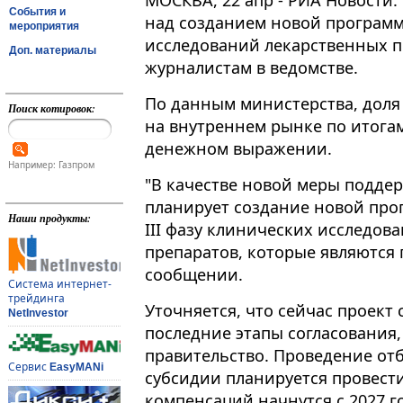
МОСКВА, 22 апр - РИА Новости
События и
над созданием новой програм
мероприятия
исследований лекарственных п
Доп. материалы
журналистам в ведомстве​​​.
По данным министерства, дол
Поиск котировок:
на внутреннем рынке по итогам
денежном выражении.
Например: Газпром
"В качестве новой меры подде
планирует создание новой про
Наши продукты:
III фазу клинических исследо
препаратов, которые являются п
сообщении.
Система интернет-
трейдинга
Уточняется, что сейчас проект
NetInvestor
последние этапы согласования, 
правительство. Проведение от
Сервис
EasyMANi
субсидии планируется провести
компенсаций начнутся с 2027 г