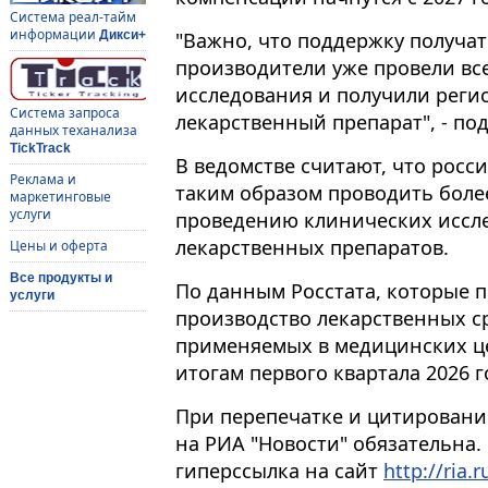
Система реал-тайм
информации
"Важно, что поддержку получат
Дикси+
производители уже провели в
исследования и получили реги
Система запроса
лекарственный препарат", - по
данных теханализа
TickTrack
В ведомстве считают, что рос
Реклама и
таким образом проводить более
маркетинговые
услуги
проведению клинических иссл
лекарственных препаратов.
Цены и оферта
Все продукты и
По данным Росстата, которые 
услуги
производство лекарственных ср
применяемых в медицинских це
итогам первого квартала 2026 г
При перепечатке и цитировани
на РИА "Новости" обязательна.
гиперссылка на сайт
http://ria.r