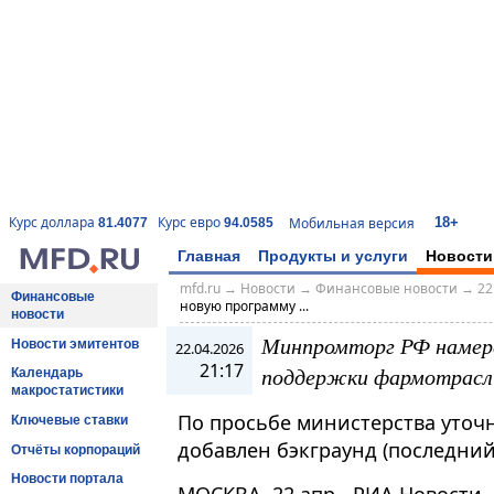
18+
Курс доллара
Курс евро
Мобильная версия
81.4077
94.0585
Главная
Продукты и услуги
Новости
mfd.ru
→
Новости
→
Финансовые новости
→
22
Финансовые
новую программу ...
новости
Минпромторг РФ намере
Новости эмитентов
22.04.2026
21:17
поддержки фармотрасл
Календарь
макростатистики
По просьбе министерства уточня
Ключевые ставки
добавлен бэкграунд (последний
Отчёты корпораций
Новости портала