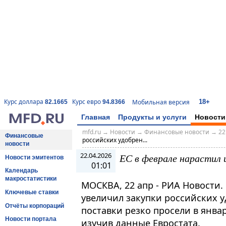
18+
Курс доллара
Курс евро
Мобильная версия
82.1665
94.8366
Главная
Продукты и услуги
Новости
mfd.ru
→
Новости
→
Финансовые новости
→
22
Финансовые
российских удобрен...
новости
22.04.2026
ЕС в феврале нарастил 
Новости эмитентов
01:01
Календарь
макростатистики
МОСКВА, 22 апр - РИА Новости.
Ключевые ставки
увеличил закупки российских у
Отчёты корпораций
поставки резко просели в янва
Новости портала
изучив данные Евростата.